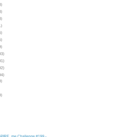
8)
8)
8)
1)
6)
5)
9)
03)
01)
02)
04)
0)
)
0)
)
)
)
)
)
SPIRE_me Challenge #199 -