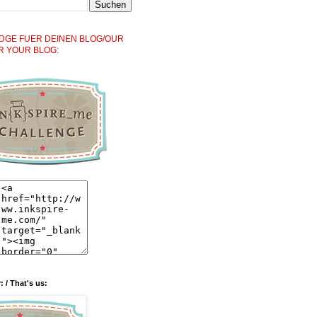
DGE FUER DEINEN BLOG/OUR
R YOUR BLOG:
: / That's us: