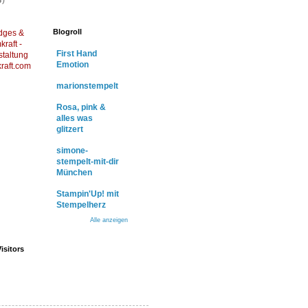
4)
Blogroll
dges &
raft -
First Hand
staltung
Emotion
raft.com
marionstempelt
Rosa, pink &
alles was
glitzert
simone-
stempelt-mit-dir
München
Stampin'Up! mit
Stempelherz
Alle anzeigen
isitors