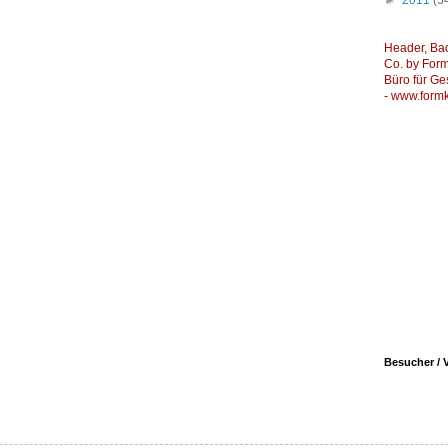
►
2011
(5
Header, Ba
Co. by Formk
Büro für Ge
-
www.formk
Besucher / V