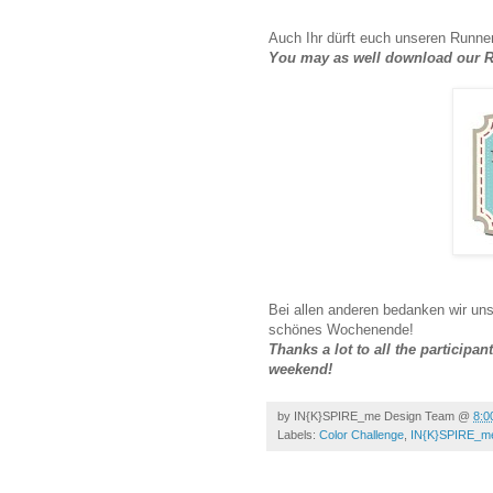
Auch Ihr dürft euch unseren Runner
You may as well download our R
Bei allen anderen bedanken wir uns
schönes Wochenende!
Thanks a lot to all the participa
weekend!
by
IN{K}SPIRE_me Design Team
@
8:0
Labels:
Color Challenge
,
IN{K}SPIRE_m