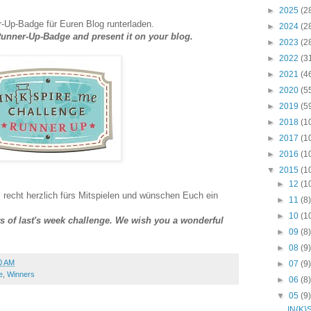
►
2025
(2
-Up-Badge für Euren Blog runterladen.
►
2024
(2
unner-Up-Badge and present it on your blog.
►
2023
(2
►
2022
(3
►
2021
(4
►
2020
(5
►
2019
(5
►
2018
(1
►
2017
(1
►
2016
(1
▼
2015
(1
►
12
(1
 recht herzlich fürs Mitspielen und wünschen Euch ein
►
11
(8
►
10
(1
nts of last's week challenge. We wish you a wonderful
►
09
(8
►
08
(9
0 AM
►
07
(9
e
,
Winners
►
06
(8
▼
05
(9
IN{K}