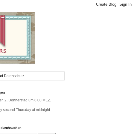
nd Datenschutz
_me
jeden 2. Donnerstag um 8.00 MEZ.
very second Thursday at midnight
g durchsuchen