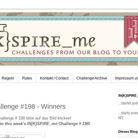
Regeln
Rules
Kontakt / Contact
Challenge Archive
Impressum u
IN{K}SPIRE
...startet 
lenge #198 - Winners
...starts e
llenge # 198 bitte auf das Bild klicken!
MT.
o to this week's IN{K}SPIRE_me Challenge # 198!
Dieses Blo