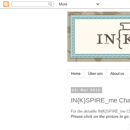
Home
Über uns
About us
23. Mai 2015
IN{K}SPIRE_me Chal
Für die aktuelle IN{K}SPIRE_me Cha
Please click on the picture to g