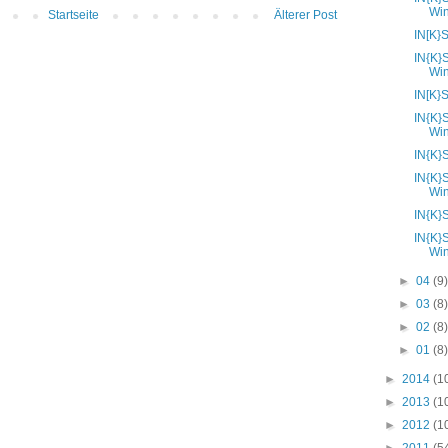
Wi
Startseite
Älterer Post
IN[K}
IN{K}
Wi
IN[K}
IN{K}
Wi
IN{K}
IN{K}
Wi
IN{K}
IN{K}
Wi
►
04
(9
►
03
(8
►
02
(8
►
01
(8
►
2014
(1
►
2013
(1
►
2012
(1