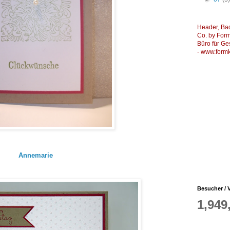
Header, Ba
Co. by Formk
Büro für Ge
-
www.formk
Annemarie
Besucher / V
1,949