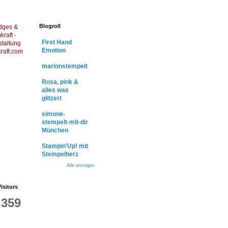
Blogroll
dges &
raft -
First Hand
staltung
Emotion
raft.com
marionstempelt
Rosa, pink &
alles was
glitzert
simone-
stempelt-mit-dir
München
Stampin'Up! mit
Stempelherz
Alle anzeigen
isitors
,359