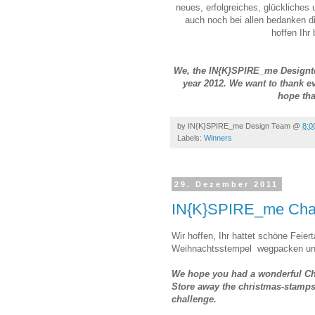
neues, erfolgreiches, glückliches
auch noch bei allen bedanken d
hoffen Ihr
We, the IN{K}SPIRE_me Designte
year 2012. We want to thank e
hope tha
by
IN{K}SPIRE_me Design Team
@
8:0
Labels:
Winners
29. Dezember 2011
IN{K}SPIRE_me Chal
Wir hoffen, Ihr hattet schöne Feiert
Weihnachtsstempel wegpacken und
We hope you had a wonderful Chr
Store away the christmas-stamps 
challenge.