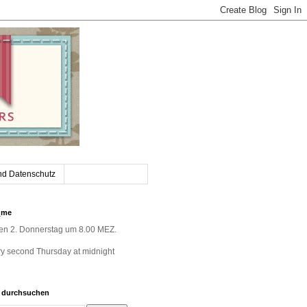
nd Datenschutz
_me
jeden 2. Donnerstag um 8.00 MEZ.
very second Thursday at midnight
g durchsuchen