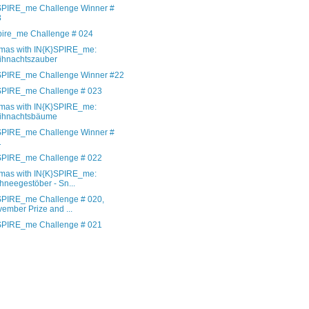
SPIRE_me Challenge Winner #
3
spire_me Challenge # 024
tmas with IN{K}SPIRE_me:
ihnachtszauber
SPIRE_me Challenge Winner #22
SPIRE_me Challenge # 023
tmas with IN{K}SPIRE_me:
ihnachtsbäume
SPIRE_me Challenge Winner #
1
SPIRE_me Challenge # 022
tmas with IN{K}SPIRE_me:
hneegestöber - Sn...
SPIRE_me Challenge # 020,
ember Prize and ...
SPIRE_me Challenge # 021
)
)
)
)
)