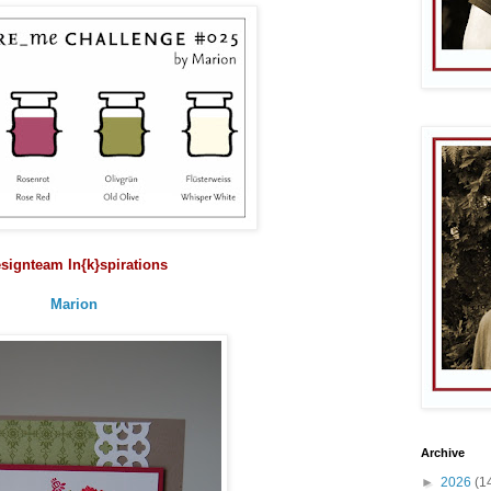
signteam In{k}spirations
Marion
Archive
►
2026
(1