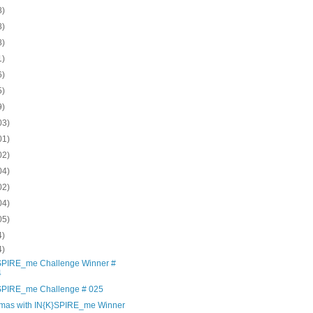
8)
8)
8)
1)
6)
5)
9)
03)
01)
02)
04)
02)
04)
05)
4)
4)
SPIRE_me Challenge Winner #
4
SPIRE_me Challenge # 025
tmas with IN{K}SPIRE_me Winner