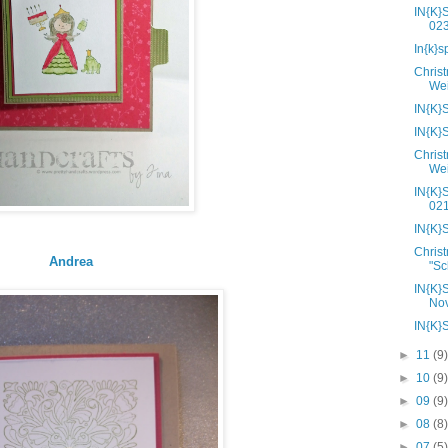
IN{K}
02
In{k}
Chris
We
IN{K}
IN{K}
Chris
We
IN{K}
02
IN{K}
Chris
Andrea
"Sc
IN{K}
Nov
IN{K}
►
11
(9
►
10
(9
►
09
(9
►
08
(8
►
07
(5