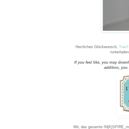
Herzlichen Glückwunsch,
Traci!
runterlade
If you feel like, you may down
addition, you
Wir, das gesamte IN{K}SPIRE_me