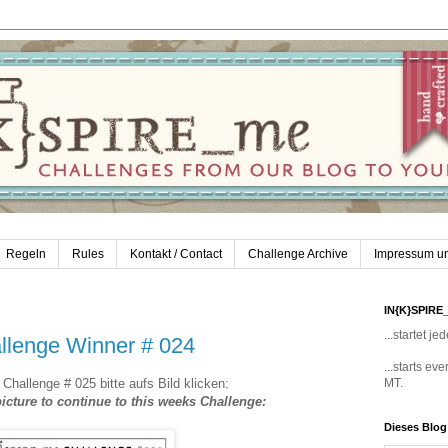
Regeln
Rules
Kontakt / Contact
Challenge Archive
Impressum u
IN{K}SPIRE
...startet 
lenge Winner # 024
...starts e
 Challenge # 025 bitte aufs Bild klicken:
MT.
picture to continue to this weeks Challenge:
Dieses Blo