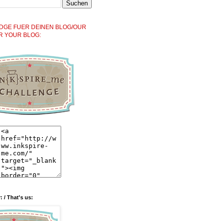
DGE FUER DEINEN BLOG/OUR
R YOUR BLOG:
: / That's us: