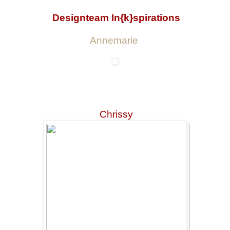
Designteam In{k}spirations
Annemarie
Chrissy