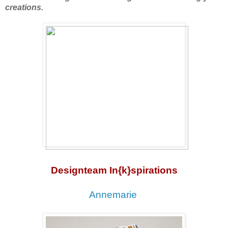
creations.
Designteam In{k}spirations
Annemarie