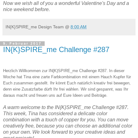
Now we wish all of you a wonderful Valentine's Day and a
nice weekend before.
IN{K}SPIRE_me Design Team
@
8:00 AM
9. Februar 2017
IN{K}SPIRE_me Challenge #287
Herzlich Willkommen zur IN{K}SPIRE_me Challenge #287. In dieser
Woche hat Tina eine zarte
Farbkombination m
it einem Hauch Kupfer für
Euch zusammen gestellt. Ihr könnt Euch natürlich kreativ frei bewegen,
denn eine Zusatzfarbe dürft Ihr frei wählen. Wir sind gespannt, was Ihr
daraus macht und freuen uns auf Eure Ideen und Beiträge.
A warm welcome to the IN{K}SPIRE_me Challenge #
287.
This week, Tina
has considered
a
delicate color
combination with a touch of copper for you. You can move
creatively free, because you can choose an additional color
on your own.
We look forward to your creative ideas and