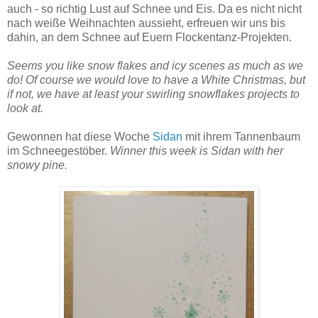
auch -
so ri
chtig Lust auf Schnee und Eis.
Da es nicht
nicht
nach
weiße Weihnachten
aus
sieh
t,
erfreuen wir un
s
bis
dahin,
a
n dem Schnee auf Euern
Flockentanz
-Projekten.
Seems you like snow
flakes
and icy
scenes
as much as we
do
!
Of course we w
ould love to have a
Whit
e Christmas,
but
if not, we have at leas
t your swirli
ng snowflakes pr
ojects to
look at.
Gewonnen hat diese Woche
Sidan
mit
i
hrem Tann
enbaum
im Schneegestöber.
Winner
this week is Sidan with her
snowy pine
.