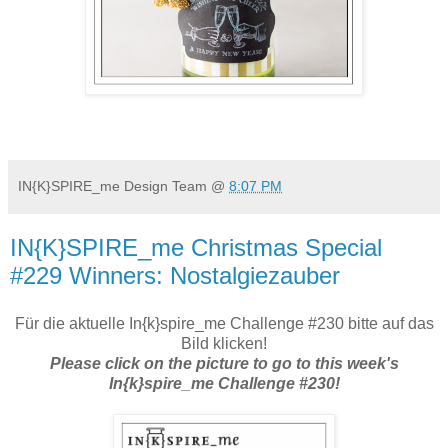
IN{K}SPIRE_me Design Team
@
8:07 PM
IN{K}SPIRE_me Christmas Special
#229 Winners: Nostalgiezauber
Für die aktuelle In{k}spire_me Challenge #230 bitte auf das
Bild klicken!
Please click on the picture to go to this week's
In{k}spire_me Challenge #230!