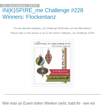
19. Dezember 2015
IN{K}SPIRE_me Challenge #228
Winners: Flockentanz
Für die aktuelle In{k}spire_me Challenge #
229
bitte auf das Bild klicken!
Please click on the picture to go to this week's In{k}spire_me Challenge #
229
!
----------------------------------------------------------------------------------
Wie man an Euern tollen Werken sieht, ha
bt Ihr - wie wir