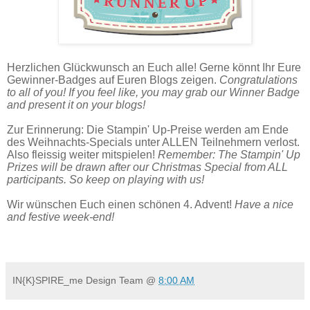
Herzlichen Glückwunsch an Euch alle! Gerne könnt Ihr Eure
Gewinner-Badges auf Euren Blogs zeigen.
Congratulations
to all of you! If you feel like, you may grab our Winner Badge
and present it on your blogs!
Zur Erinnerung: Die Stampin' Up-Preise werden am Ende
des Weihnachts-Specials unter ALLEN Teilnehmern verlost.
Also fleissig weiter mitspielen!
Remember: The Stampin' Up
Prizes will be drawn after our Christmas Special from ALL
participants. So keep on playing with us!
Wir
wünschen Euch einen sc
h
önen 4. A
dvent!
Have a
nice
and
festive week-end
!
IN{K}SPIRE_me Design Team
@
8:00 AM