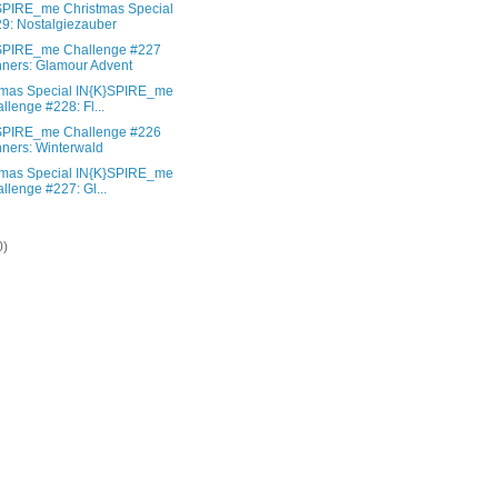
SPIRE_me Christmas Special
9: Nostalgiezauber
SPIRE_me Challenge #227
ners: Glamour Advent
tmas Special IN{K}SPIRE_me
llenge #228: Fl...
SPIRE_me Challenge #226
ners: Winterwald
tmas Special IN{K}SPIRE_me
llenge #227: Gl...
)
0)
)
)
)
)
)
)
)
)
)