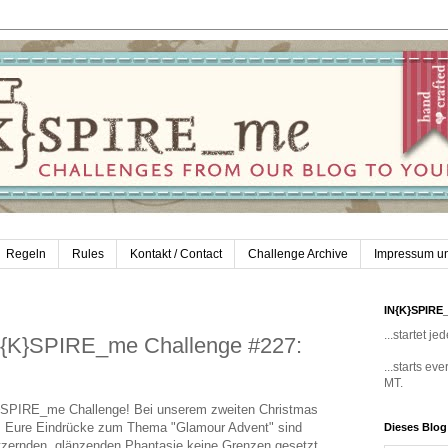
Regeln
Rules
Kontakt / Contact
Challenge Archive
Impressum u
IN{K}SPIRE
...startet 
IN{K}SPIRE_me Challenge #227:
...starts e
MT.
K}SPIRE_me Challenge! Bei unserem zweiten Christmas
! Eure Eindrücke zum Thema "Glamour Advent" sind
Dieses Blo
itzernden, glänzenden Phantasie keine Grenzen gesetzt.