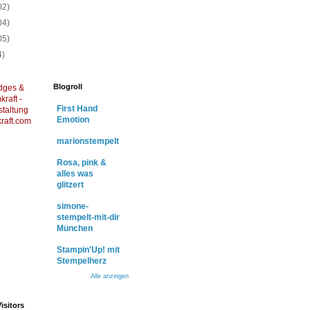
02)
04)
05)
4)
Blogroll
dges &
raft -
First Hand
staltung
Emotion
raft.com
marionstempelt
Rosa, pink &
alles was
glitzert
simone-
stempelt-mit-dir
München
Stampin'Up! mit
Stempelherz
Alle anzeigen
isitors