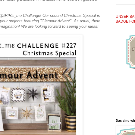
{K}SPIRE_me Challange! Our second Christmas Special is
UNSER BA
your projects featuring "Glamour Advent". As usual, there
BADGE FO
y imagination! We are looking forward to seeing your ideas!
Das sind wir