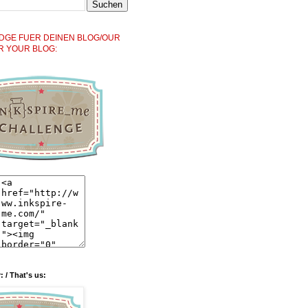
DGE FUER DEINEN BLOG/OUR
R YOUR BLOG:
: / That's us: