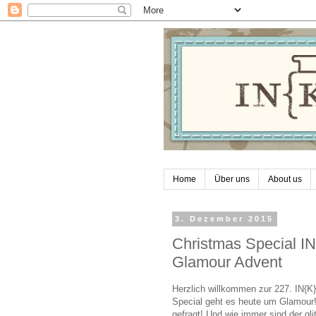
Home
Über uns
About us
3. Dezember 2015
Christmas Special 
Glamour Advent
Herzlich willkommen zur 227. IN{
Special geht es heute um Glamour
gefragt! Und wie immer sind der gl