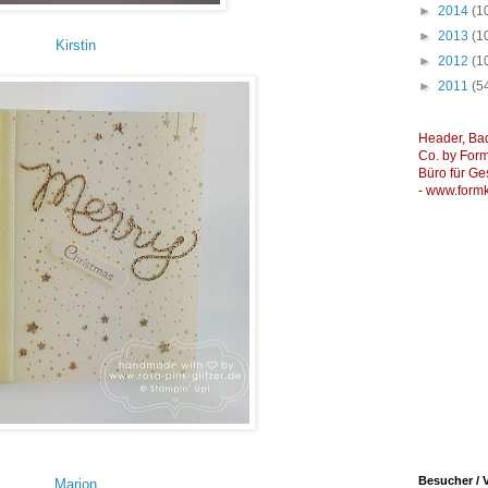
►
2014
(1
►
2013
(1
Kirstin
►
2012
(1
►
2011
(5
Header, Ba
Co. by Formk
Büro für Ge
-
www.formk
Besucher / V
Marion