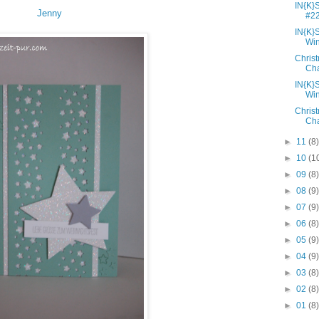
IN{K}
Jenny
#22
IN{K}
Win
Chris
Cha
IN{K}
Win
Chris
Cha
►
11
(8
►
10
(1
►
09
(8
►
08
(9
►
07
(9
►
06
(8
►
05
(9
►
04
(9
►
03
(8
►
02
(8
►
01
(8