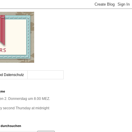
nd Datenschutz
_me
jeden 2. Donnerstag um 8.00 MEZ.
very second Thursday at midnight
g durchsuchen