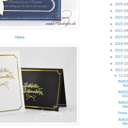
►
2025
(2
►
2024
(2
►
2023
(2
►
2022
(3
►
2021
(4
Heike
►
2020
(5
►
2019
(5
►
2018
(1
►
2017
(1
►
2016
(1
▼
2015
(1
▼
12
(1
IN{K}
Spe
IN{K}
#22
IN{K}
Neu
Frohe
IN{K}
Win