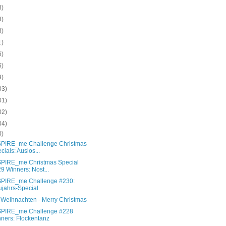
8)
8)
8)
1)
6)
5)
9)
03)
01)
02)
04)
0)
SPIRE_me Challenge Christmas
cials: Auslos...
SPIRE_me Christmas Special
9 Winners: Nost...
SPIRE_me Challenge #230:
jahrs-Special
 Weihnachten - Merry Christmas
SPIRE_me Challenge #228
ners: Flockentanz