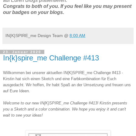
auf Euren Blogs präsentieren
.
Congrats to both of you. If you feel like you may present
our badges on your blogs.
IN{K}SPIRE_me Design Team
@
8:00 AM
23. Januar 2020
In{k}spire_me Challenge #413
Willkommen bei unserer aktuellen IN{K}SPIRE_me Challenge #413 -
Kirstin hat sich einen Sketch und eine Farbkombination für Euch
ausgedacht. Wir hoffen, Ihr habt Spaß an der Umsetzung und freuen uns
auf Eure Ideen.
Welcome to our new IN{K}SPIRE_me Challenge #413! Kirstin presents
you a Sketch and a color combination. We hope you enjoy it and can't
wait to see your ideas!