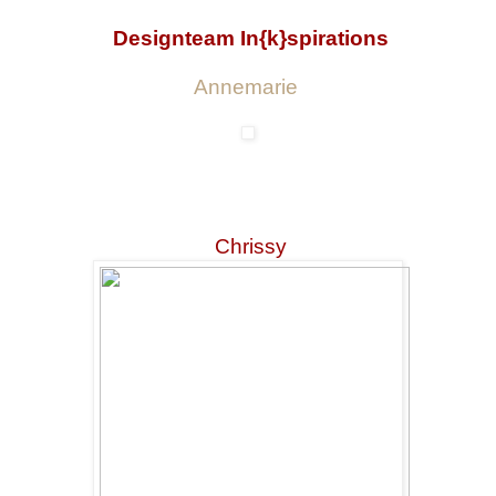
Designteam In{k}spirations
Annemarie
Chrissy