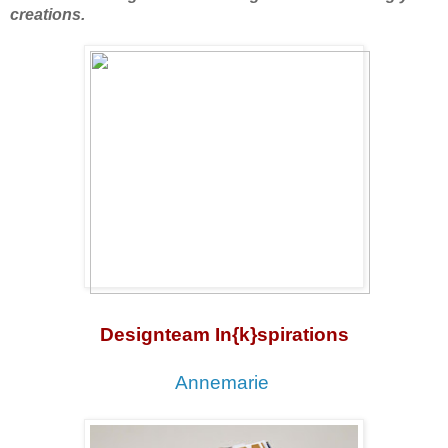
creations.
Designteam In{k}spirations
Annemarie