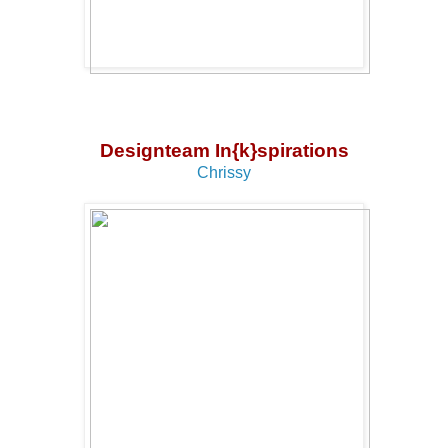
Designteam In{k}spirations
Chrissy