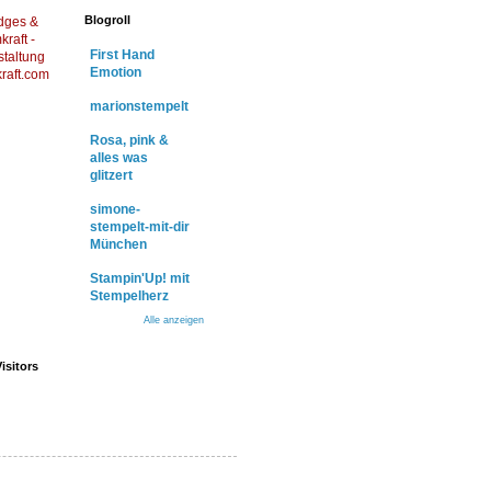
Blogroll
dges &
raft -
First Hand
staltung
Emotion
raft.com
marionstempelt
Rosa, pink &
alles was
glitzert
simone-
stempelt-mit-dir
München
Stampin'Up! mit
Stempelherz
Alle anzeigen
isitors