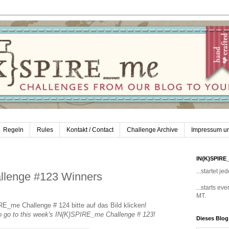
Regeln
Rules
Kontakt / Contact
Challenge Archive
Impressum u
IN{K}SPIRE
...startet 
lenge #123 Winners
...starts e
MT.
RE_me Challenge # 124 bitte auf das Bild klicken!
 to go to this week's IN{K}SPIRE_me Challenge # 123!
Dieses Blo