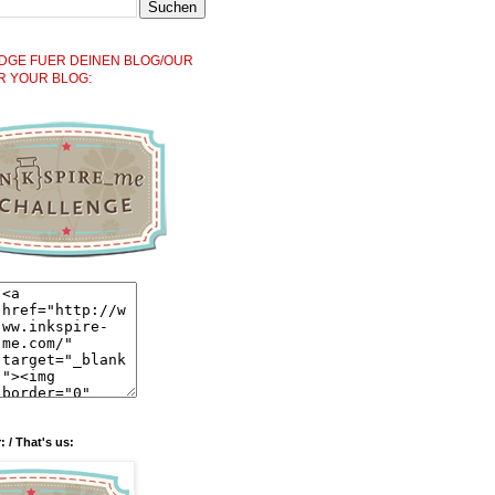
DGE FUER DEINEN BLOG/OUR
R YOUR BLOG:
: / That's us: