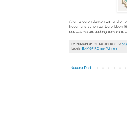
Allen anderen danken wir für die
freuen uns schon auf Eure Ideen fü
end and we are looking forward to 
by
IN{K}SPIRE_me Design Team
@
8:0
Labels:
IN{K}SPIRE_me
,
Winners
Neuerer Post