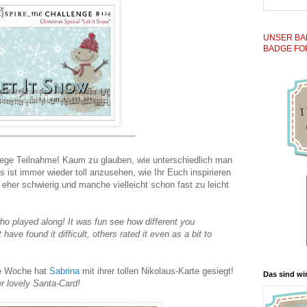
UNSER BA
BADGE FO
-------------------------------------------------
 rege Teilnahme! Kaum zu glauben, wie unterschiedlich man
s ist immer wieder toll anzusehen, wie Ihr Euch inspirieren
 eher schwierig und manche vielleicht schon fast zu leicht
ho played along! It was fun see how different you
ave found it difficult, others rated it even as a bit to
se Woche hat
Sabrina
mit ihrer tollen Nikolaus-Karte gesiegt!
Das sind wir
er lovely Santa-Card!