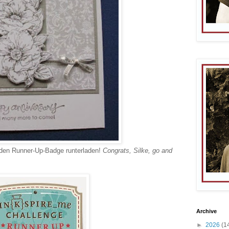
 den Runner-Up-Badge runterladen!
Congrats, Silke, go and
Archive
►
2026
(1