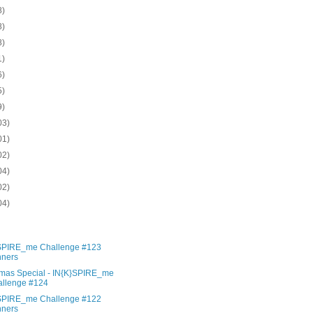
8)
8)
8)
1)
6)
5)
9)
03)
01)
02)
04)
02)
04)
)
)
SPIRE_me Challenge #123
nners
tmas Special - IN{K}SPIRE_me
llenge #124
SPIRE_me Challenge #122
nners