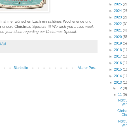
►
2025
(2
►
2024
(2
►
2023
(2
 Teilnahme, wünschen Euch ein schönes Wochenende und
►
2022
(3
r unsere Christmas-Specials !!!
We wish you a nice week-
►
2021
(4
see your ideas regarding our Christmas-Special.
►
2020
(5
►
2019
(5
0 AM
►
2018
(1
►
2017
(1
►
2016
(1
Startseite
Älterer Post
►
2015
(1
►
2014
(1
▼
2013
(1
►
12
(9
▼
11
(9
IN{K}
Wi
Chris
Cha
IN{K}
Wi