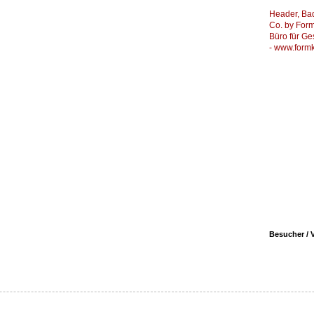
Header, Ba
Co. by Formk
Büro für Ge
-
www.formk
Besucher / V