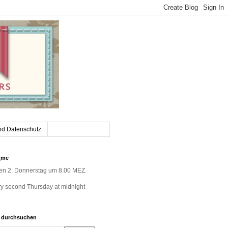
nd Datenschutz
_me
jeden 2. Donnerstag um 8.00 MEZ.
very second Thursday at midnight
g durchsuchen