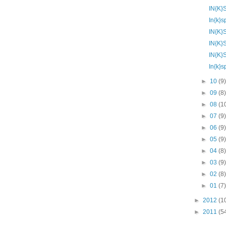
IN{K}
In{k}
IN{K}
IN{K}
IN{K}
In{k}
►
10
(9
►
09
(8
►
08
(1
►
07
(9
►
06
(9
►
05
(9
►
04
(8
►
03
(9
►
02
(8
►
01
(7
►
2012
(1
►
2011
(5