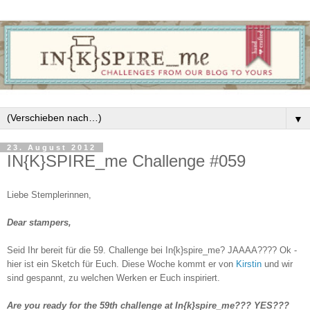
▼
23. August 2012
IN{K}SPIRE_me Challenge #059
Liebe Stemplerinnen,
Dear stampers,
Seid Ihr bereit für die 59. Challenge bei In{k}spire_me? JAAAA???? Ok -
hier ist ein Sketch für Euch. Diese Woche kommt er von
Kirstin
und wir
sind gespannt, zu welchen Werken er Euch inspiriert.
Are you ready for the 59th challenge at In{k}spire_me??? YES???