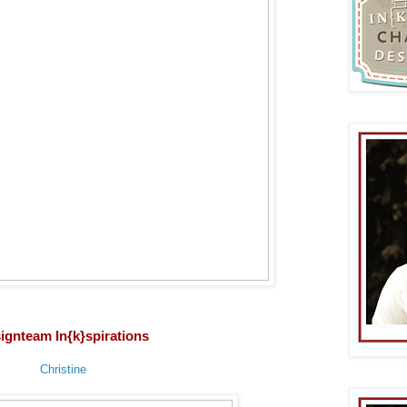
ignteam In{k}spirations
Christine