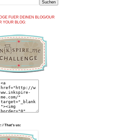
DGE FUER DEINEN BLOG/OUR
R YOUR BLOG:
: / That's us: