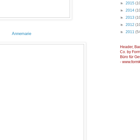
►
2015
(1
►
2014
(1
►
2013
(1
►
2012
(1
►
2011
(5
Annemarie
Header, Ba
Co. by Formk
Büro für Ge
-
www.formk