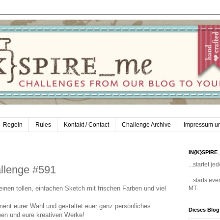
Regeln
Rules
Kontakt / Contact
Challenge Archive
Impressum u
IN{K}SPIRE
...startet 
llenge #591
...starts e
inen tollen, einfachen Sketch mit frischen Farben und viel
MT.
ent eurer Wahl und gestaltet euer ganz persönliches
Dieses Blo
deen und eure kreativen Werke!