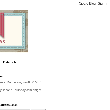
nd Datenschutz
_me
jeden 2. Donnerstag um 8.00 MEZ.
very second Thursday at midnight
g durchsuchen