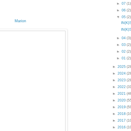
►
07
(1
►
06
(2
▼
05
(2
Marion
IN{K}
IN{K}
►
04
(3
►
03
(2
►
02
(2
►
01
(2
►
2025
(2
►
2024
(2
►
2023
(2
►
2022
(3
►
2021
(4
►
2020
(5
►
2019
(5
►
2018
(1
►
2017
(1
►
2016
(1