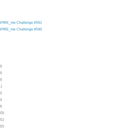
)
)
)
SPIRE_me Challenge #591
SPIRE_me Challenge #590
)
)
)
)
8)
8)
8)
1)
6)
5)
9)
03)
01)
02)