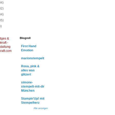
04)
02)
04)
05)
4)
Blogroll
dges &
raft -
First Hand
staltung
Emotion
raft.com
marionstempelt
Rosa, pink &
alles was
glitzert
simone-
stempelt-mit-dir
München
Stampin'Up! mit
Stempelherz
Alle anzeigen