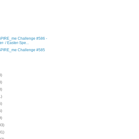
)
)
)
)
)
SPIRE_me Challenge #586 -
er- / Easter-Spe...
SPIRE_me Challenge #585
)
)
8)
8)
8)
1)
6)
5)
9)
03)
01)