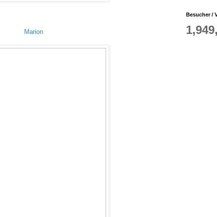
Besucher / V
1,949
Marion