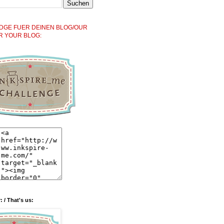
DGE FUER DEINEN BLOG/OUR
R YOUR BLOG:
: / That's us: