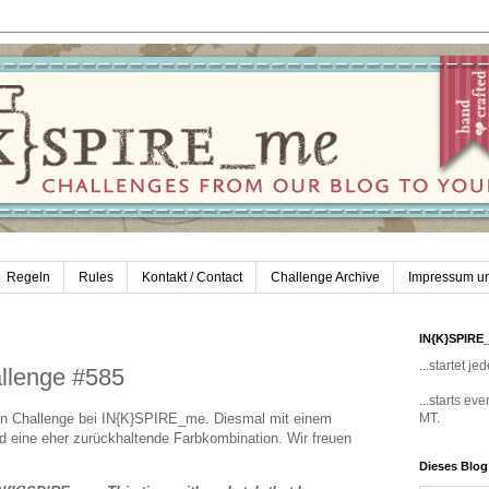
Regeln
Rules
Kontakt / Contact
Challenge Archive
Impressum u
IN{K}SPIRE
...startet 
llenge #585
...starts e
en Challenge bei IN{K}SPIRE_me. Diesmal mit einem
MT.
nd eine eher zurückhaltende Farbkombination. Wir freuen
Dieses Blo