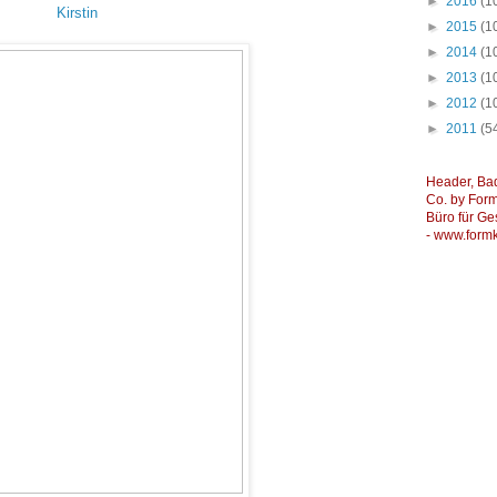
►
2016
(1
Kirstin
►
2015
(1
►
2014
(1
►
2013
(1
►
2012
(1
►
2011
(5
Header, Ba
Co. by Formk
Büro für Ge
-
www.formk