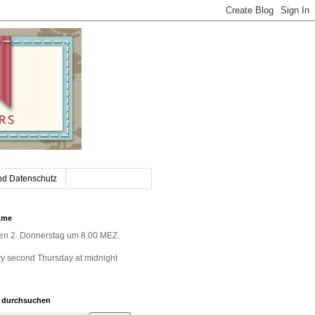
nd Datenschutz
_me
jeden 2. Donnerstag um 8.00 MEZ.
very second Thursday at midnight
g durchsuchen