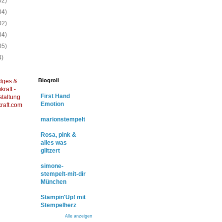
02)
04)
02)
04)
05)
4)
Blogroll
dges &
raft -
First Hand
staltung
Emotion
raft.com
marionstempelt
Rosa, pink &
alles was
glitzert
simone-
stempelt-mit-dir
München
Stampin'Up! mit
Stempelherz
Alle anzeigen