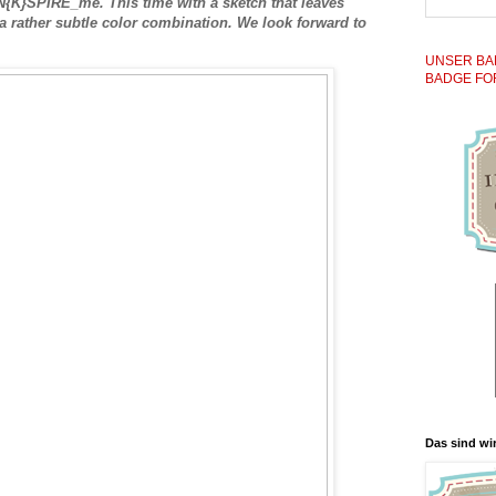
N{K}SPIRE_me. This time with a sketch that leaves
 a rather subtle color combination. We look forward to
UNSER BA
BADGE FO
Das sind wir