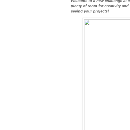
Welcome to a new challenge at I
plenty of room for creativity and
seeing your projects!