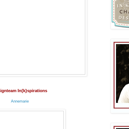
ignteam In{k}spirations
Annemarie