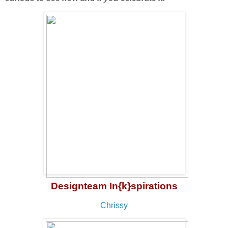
Designteam In{k}spirations
Chrissy