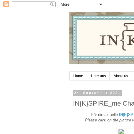
Home
Über uns
About us
24. September 2021
IN{K}SPIRE_me Chal
Für die aktuelle
IN{K}SP
Please click on the picture 