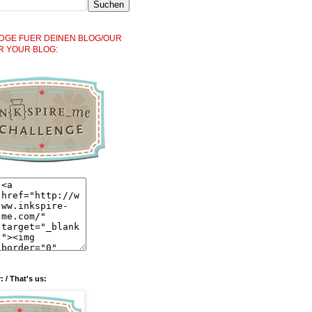
DGE FUER DEINEN BLOG/OUR
R YOUR BLOG:
: / That's us: