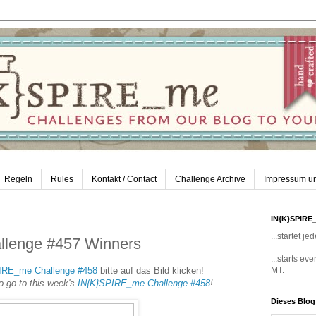
Regeln
Rules
Kontakt / Contact
Challenge Archive
Impressum u
IN{K}SPIRE
...startet 
lenge #457 Winners
...starts e
IRE_me Challenge #458
bitte auf das Bild klicken!
MT.
to go to this week's
IN{K}SPIRE_me Challenge #458
!
Dieses Blo