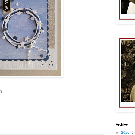
s!
Archive
►
2026
(1