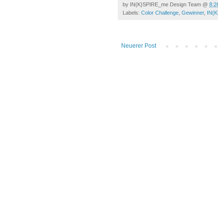
by
IN{K}SPIRE_me Design Team
@
8:2
Labels:
Color Challenge
,
Gewinner
,
IN{
Neuerer Post