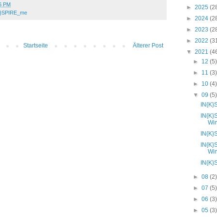
6 PM
►
2025
(2
K}SPIRE_me
►
2024
(2
►
2023
(2
►
2022
(3
Startseite
Älterer Post
▼
2021
(4
►
12
(5
►
11
(3
►
10
(4
▼
09
(5
IN{K}
IN{K}
Wi
IN{K}
IN{K}
Wi
IN{K}
►
08
(2
►
07
(5
►
06
(3
►
05
(3