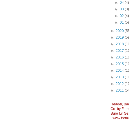
►
04
(4
►
03
(3
►
02
(4
►
01
(5
►
2020
(5
►
2019
(5
►
2018
(1
►
2017
(1
►
2016
(1
►
2015
(1
►
2014
(1
►
2013
(1
►
2012
(1
►
2011
(5
Header, Ba
Co. by Formk
Büro für Ge
-
www.formk