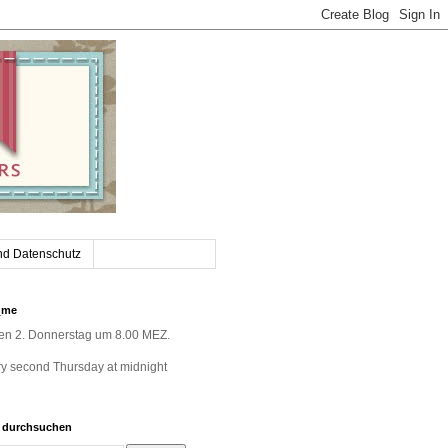
nd Datenschutz
_me
jeden 2. Donnerstag um 8.00 MEZ.
very second Thursday at midnight
g durchsuchen