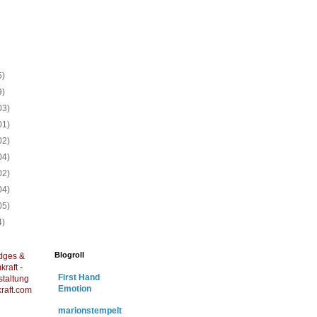
)
)
)
)
5)
9)
03)
01)
02)
04)
02)
04)
05)
4)
Blogroll
dges &
raft -
First Hand
staltung
Emotion
raft.com
marionstempelt