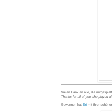
---------------------------------------------------
Vielen Dank an alle, die mitgespie
Thanks for all of you who played a
Gewonnen hat
Eri
mit ihrer schöne