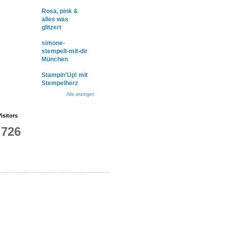
Rosa, pink &
alles was
glitzert
simone-
stempelt-mit-dir
München
Stampin'Up! mit
Stempelherz
Alle anzeigen
isitors
,726