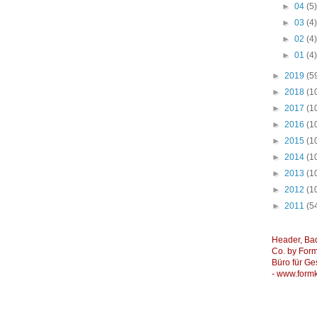
►
04
(5
►
03
(4
►
02
(4
►
01
(4
►
2019
(5
►
2018
(1
►
2017
(1
►
2016
(1
►
2015
(1
►
2014
(1
►
2013
(1
►
2012
(1
►
2011
(5
Header, Ba
Co. by Formk
Büro für Ge
-
www.formk