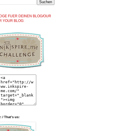
DGE FUER DEINEN BLOG/OUR
R YOUR BLOG:
: / That's us: