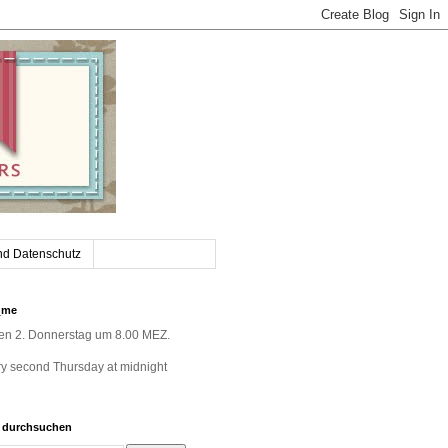
nd Datenschutz
_me
jeden 2. Donnerstag um 8.00 MEZ.
very second Thursday at midnight
g durchsuchen