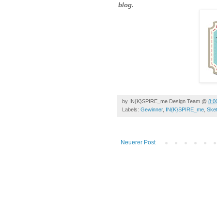
blog.
by
IN{K}SPIRE_me Design Team
@
8:0
Labels:
Gewinner
,
IN{K}SPIRE_me
,
Ske
Neuerer Post