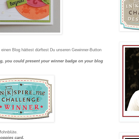
inen Blog hättest dürftest Du unseren Gewinner-Button
log, you could present your winner badge on your blog
Mohnblüte.
oppies card.