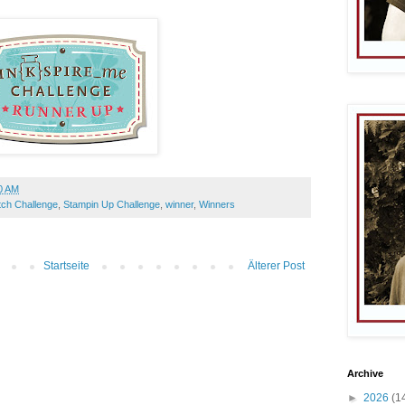
0 AM
tch Challenge
,
Stampin Up Challenge
,
winner
,
Winners
Startseite
Älterer Post
Archive
►
2026
(1