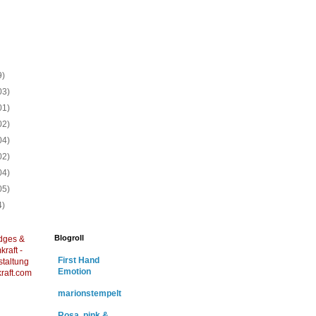
)
)
)
)
9)
03)
01)
02)
04)
02)
04)
05)
4)
Blogroll
dges &
raft -
First Hand
staltung
Emotion
raft.com
marionstempelt
Rosa, pink &