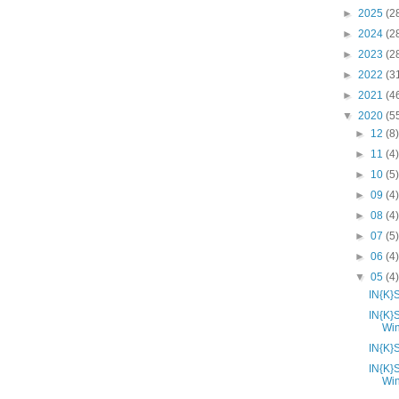
►
2025
(2
►
2024
(2
►
2023
(2
►
2022
(3
►
2021
(4
▼
2020
(5
►
12
(8
►
11
(4
►
10
(5
►
09
(4
►
08
(4
►
07
(5
►
06
(4
▼
05
(4
IN{K}
IN{K}
Wi
IN{K}
IN{K}
Wi