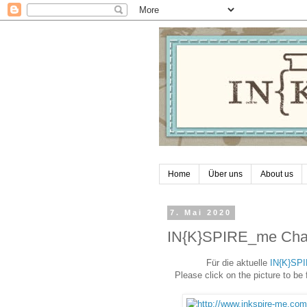
Home
Über uns
About us
7. Mai 2020
IN{K}SPIRE_me Chal
Für die aktuelle
IN{K}SPI
Please click on the picture to be