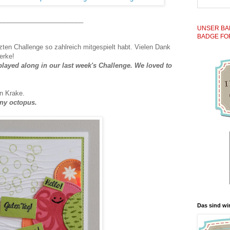
_______________________
UNSER BA
BADGE FO
zten Challenge so zahlreich mitgespielt habt. Vielen Dank
erke!
layed along in our last week's Challenge. We loved to
en Krake.
nny octopus.
Das sind wir