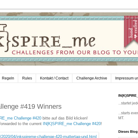
Regeln
Rules
Kontakt / Contact
Challenge Archive
Impressum u
IN{K}SPIRE
...startet 
lenge #419 Winners
...starts e
RE_me Challenge #420
bitte auf das Bild klicken!
MT.
 forwarded to the current
IN{K}SPIRE_me Challenge #420
!
Dieses Blo