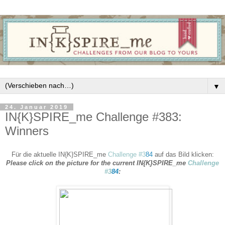
▼
24. Januar 2019
IN{K}SPIRE_me Challenge #383:
Winners
Für die aktuelle IN{K}SPIRE_me
Challenge #3
84
auf das Bild klicken:
Please click on the picture for the current IN{K}SPIRE_me
Challenge
#3
84
: