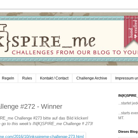
Regeln
Rules
Kontakt / Contact
Challenge Archive
Impressum u
IN{K}SPIRE
...startet 
lenge #272 - Winner
...starts e
IRE_me Challenge #273 bitte auf das Bild klicken!
MT.
to go to this week's IN{K}SPIRE_me Challenge # 273!
Dieses Blo