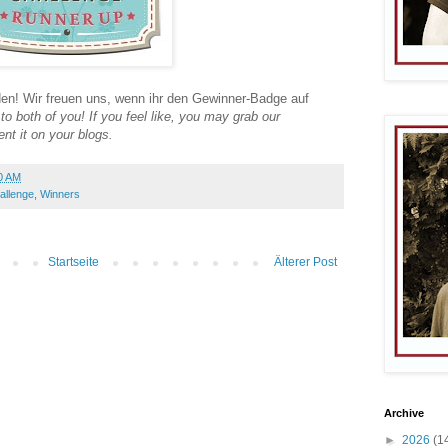
n! Wir freuen uns, wenn ihr den Gewinner-Badge auf
to both of you! If you feel like, you may grab our
t it on your blogs.
0 AM
allenge
,
Winners
Startseite
Älterer Post
Archive
►
2026
(1