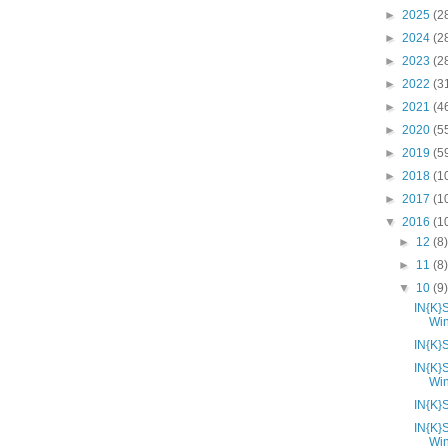
►
2025
(2
►
2024
(2
►
2023
(2
►
2022
(3
►
2021
(4
►
2020
(5
►
2019
(5
►
2018
(1
►
2017
(1
▼
2016
(1
►
12
(8
►
11
(8
▼
10
(9
IN{K}
Wi
IN{K}
IN{K}
Wi
IN{K}
IN{K}
Wi