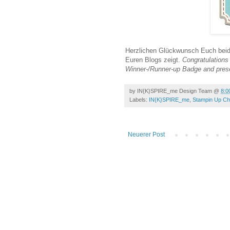
Herzlichen Glückwunsch Euch beide
Euren Blogs zeigt.
Congratulations 
Winner-/Runner-up Badge and presen
by
IN{K}SPIRE_me Design Team
@
8:0
Labels:
IN{K}SPIRE_me
,
Stampin Up Ch
Neuerer Post