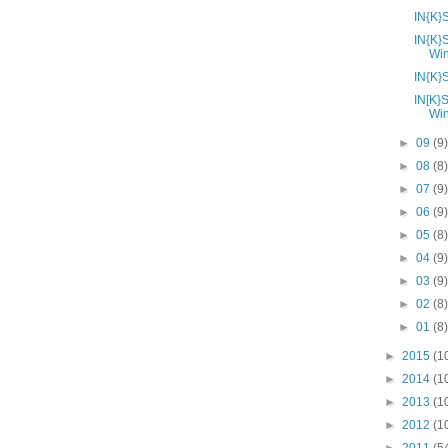
IN{K}
IN{K}
Wi
IN{K}
IN[K}
Wi
►
09
(9
►
08
(8
►
07
(9
►
06
(9
►
05
(8
►
04
(9
►
03
(9
►
02
(8
►
01
(8
►
2015
(1
►
2014
(1
►
2013
(1
►
2012
(1