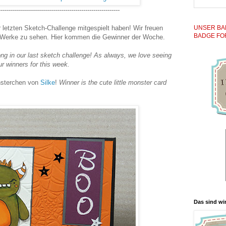
------------------------------------------------------------
r letzten Sketch-Challenge mitgespielt haben! Wir freuen
UNSER BA
BADGE FO
 Werke zu sehen. Hier kommen die Gewinner der Woche.
g in our last sketch challenge! As always, we love seeing
r winners for this week.
nsterchen von
Silke
!
Winner is the cute little monster card
Das sind wir