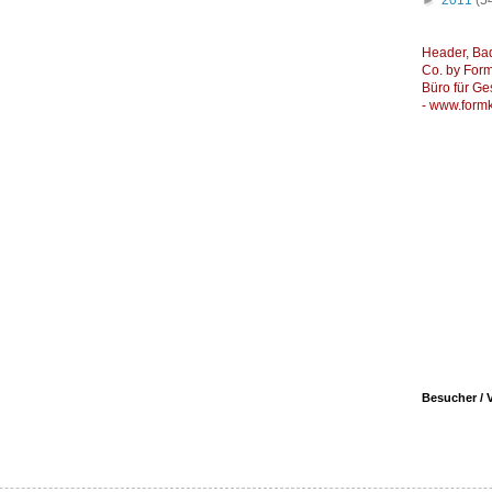
►
2011
(5
Header, Ba
Co. by Formk
Büro für Ge
-
www.formk
Besucher / V