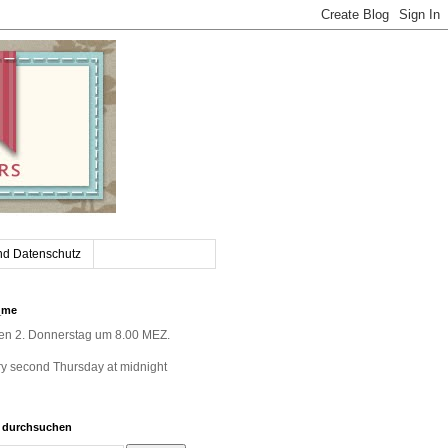
nd Datenschutz
_me
jeden 2. Donnerstag um 8.00 MEZ.
very second Thursday at midnight
g durchsuchen