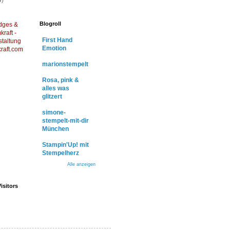
4)
Blogroll
dges &
raft -
First Hand
staltung
Emotion
raft.com
marionstempelt
Rosa, pink &
alles was
glitzert
simone-
stempelt-mit-dir
München
Stampin'Up! mit
Stempelherz
Alle anzeigen
isitors