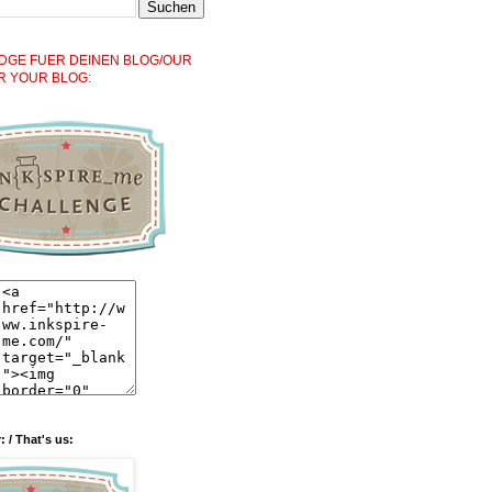
DGE FUER DEINEN BLOG/OUR
R YOUR BLOG:
: / That's us: