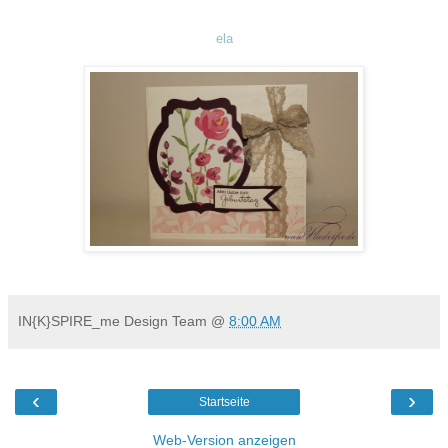
ela
IN{K}SPIRE_me Design Team
@
8:00 AM
‹
›
Startseite
Web-Version anzeigen