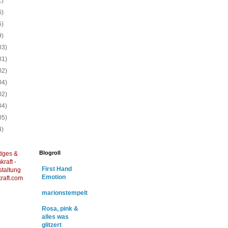
1)
6)
5)
9)
03)
01)
02)
04)
02)
04)
05)
4)
Blogroll
dges &
raft -
First Hand
staltung
Emotion
raft.com
marionstempelt
Rosa, pink &
alles was
glitzert