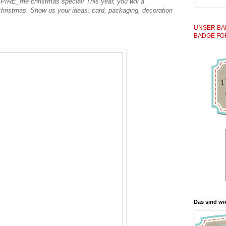
PIRE_me christmas special! This year, you will a
hristmas. Show us your ideas: card, packaging, decoration
UNSER BA
BADGE FO
Das sind wir