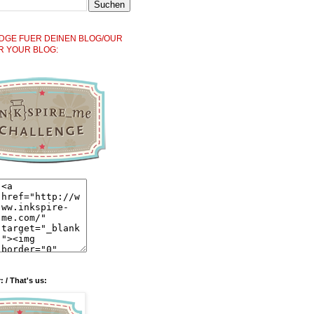
DGE FUER DEINEN BLOG/OUR
R YOUR BLOG:
: / That's us: