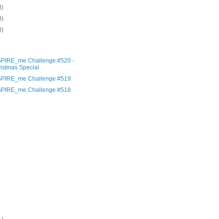
8)
8)
8)
)
)
SPIRE_me Challenge #520 -
istmas Special
SPIRE_me Challenge #519
SPIRE_me Challenge #518
)
)
)
)
)
)
)
)
)
)