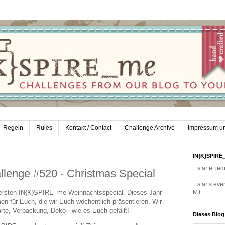
Regeln
Rules
Kontakt / Contact
Challenge Archive
Impressum u
IN{K}SPIRE
...startet 
enge #520 - Christmas Special
...starts e
ersten IN{K}SPIRE_me Weihnachtsspecial. Dieses Jahr
MT.
en für Euch, die wir Euch wöchentlich präsentieren. Wir
arte, Verpackung, Deko - wie es Euch gefällt!
Dieses Blo