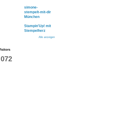
simone-
stempelt-mit-dir
München
Stampin'Up! mit
Stempelherz
Alle anzeigen
isitors
,072