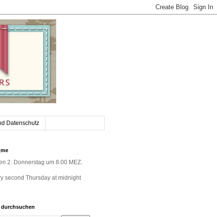
nd Datenschutz
_me
jeden 2. Donnerstag um 8.00 MEZ.
very second Thursday at midnight
g durchsuchen