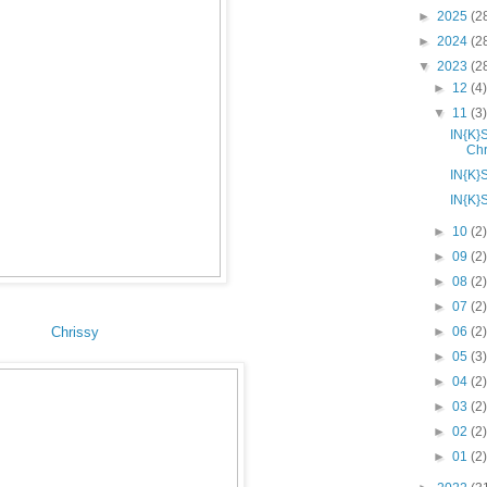
►
2025
(2
►
2024
(2
▼
2023
(2
►
12
(4
▼
11
(3
IN{K}
Chr
IN{K}
IN{K}
►
10
(2
►
09
(2
►
08
(2
►
07
(2
Chrissy
►
06
(2
►
05
(3
►
04
(2
►
03
(2
►
02
(2
►
01
(2