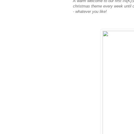
A warm welcome to our first IN{K}S
christmas theme every week until c
- whatever you like!