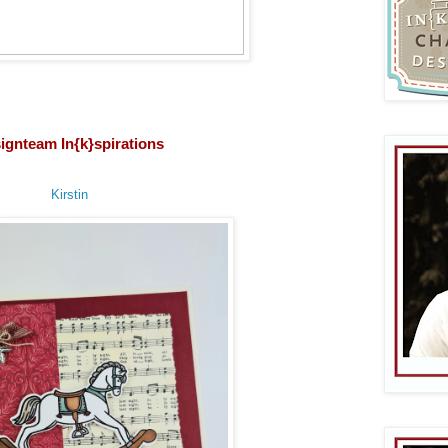
ignteam In{k}spirations
Kirstin