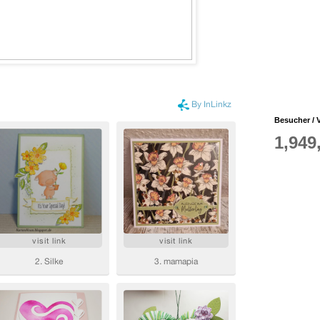
Besucher / V
1,949