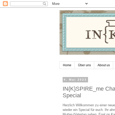
Home
Über uns
About us
4. Mai 2023
IN{K}SPIRE_me Chall
Special
Herzlich Willkommen zu einer neu
wieder ein Special für euch. Ihr a
Mutter-/Vatertag sehen. Egal on Ka