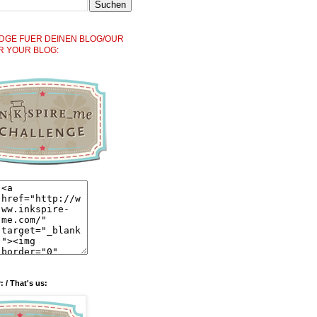
DGE FUER DEINEN BLOG/OUR
R YOUR BLOG:
: / That's us: