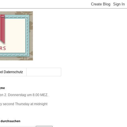
nd Datenschutz
_me
jeden 2. Donnerstag um 8.00 MEZ.
very second Thursday at midnight
g durchsuchen