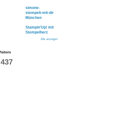
simone-
stempelt-mit-dir
München
Stampin'Up! mit
Stempelherz
Alle anzeigen
isitors
,437