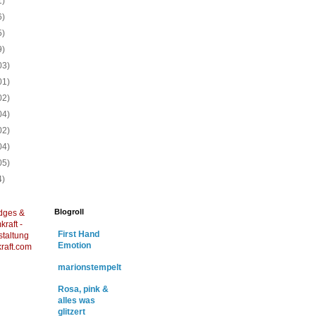
1)
6)
5)
9)
03)
01)
02)
04)
02)
04)
05)
4)
Blogroll
dges &
raft -
First Hand
staltung
Emotion
raft.com
marionstempelt
Rosa, pink &
alles was
glitzert