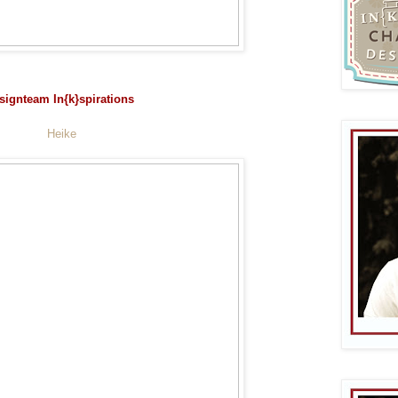
signteam In{k}spirations
Heike