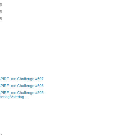
8)
8)
8)
)
)
)
)
)
)
)
)
SPIRE_me Challenge #507
SPIRE_me Challenge #506
SPIRE_me Challenge #505 -
tertag/Vatertag ...
)
)
)
)