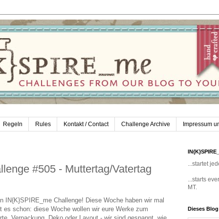
Regeln
Rules
Kontakt / Contact
Challenge Archive
Impressum u
IN{K}SPIRE
...startet 
enge #505 - Muttertag/Vatertag
...starts e
MT.
en IN{K}SPIRE_me Challenge! Diese Woche haben wir mal
hnt es schon: diese Woche wollen wir eure Werke zum
Dieses Blo
rte, Verpackung, Deko oder Layout - wir sind gespannt, wie