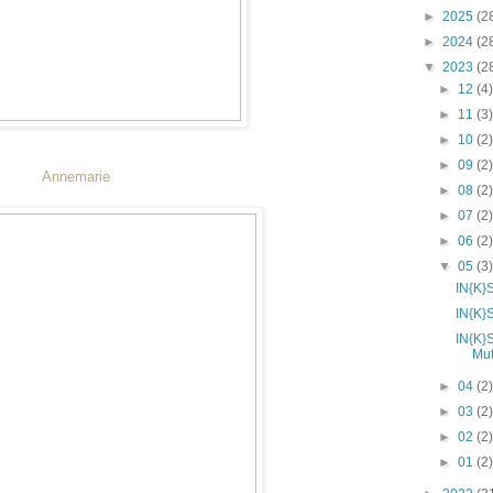
►
2025
(2
►
2024
(2
▼
2023
(2
►
12
(4
►
11
(3
►
10
(2
►
09
(2
Annemarie
►
08
(2
►
07
(2
►
06
(2
▼
05
(3
IN{K}
IN{K}
IN{K}
Mut
►
04
(2
►
03
(2
►
02
(2
►
01
(2