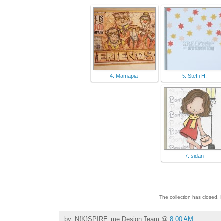
4. Mamapia
5. Steffi H.
7. sidan
The collection has closed.
by
IN{K}SPIRE_me Design Team
@
8:00 AM