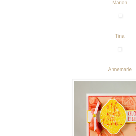
Marion
Tina
Annemarie