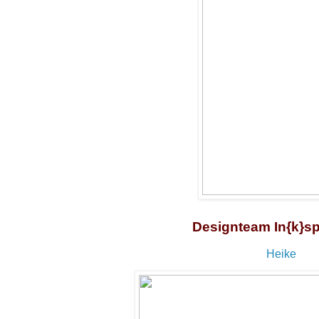
Designteam In{k}sp
Heike