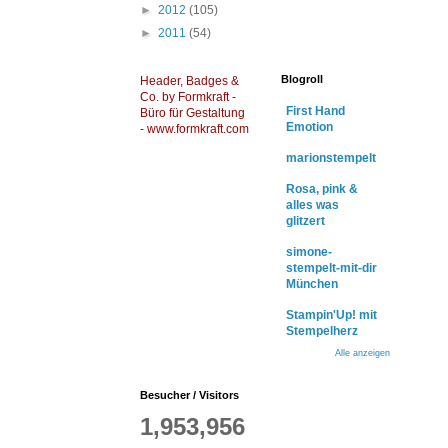
►
2012
(105)
►
2011
(54)
Blogroll
Header, Badges &
Co. by Formkraft -
First Hand
Büro für Gestaltung
Emotion
-
www.formkraft.com
marionstempelt
Rosa, pink &
alles was
glitzert
simone-
stempelt-mit-dir
München
Stampin'Up! mit
Stempelherz
Alle anzeigen
Besucher / Visitors
1,953,956