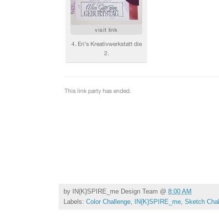
by
IN{K}SPIRE_me Design Team
@
8:00 AM
Labels:
Color Challenge
,
IN{K}SPIRE_me
,
Sketch Cha