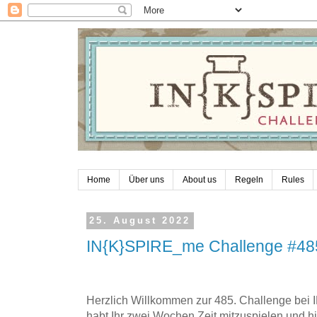
Home
Über uns
About us
Regeln
Rules
25. August 2022
IN{K}SPIRE_me Challenge #48
Herzlich Willkommen zur 485. Challenge be
habt Ihr zwei Wochen Zeit mitzuspielen und hi