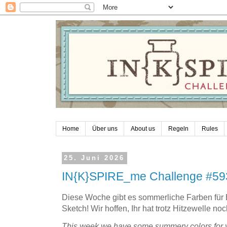
Home
Über uns
About us
Regeln
Rules
25. Juni 2026
IN{K}SPIRE_me Challenge #59
Diese Woche gibt es sommerliche Farben für
Sketch! Wir hoffen, Ihr hat trotz Hitzewelle no
This week we have some summery colors for 