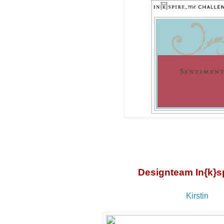
Designteam In{k}sp
Kirstin