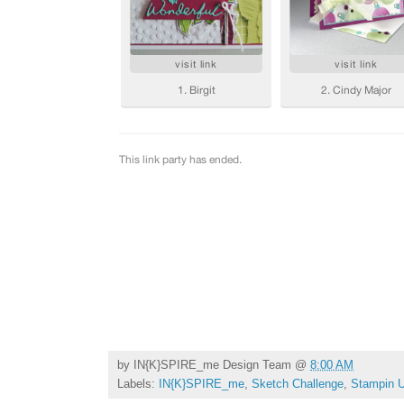
by
IN{K}SPIRE_me Design Team
@
8:00 AM
Labels:
IN{K}SPIRE_me
,
Sketch Challenge
,
Stampin U