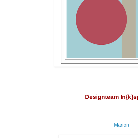
Designteam In{k}sp
Marion