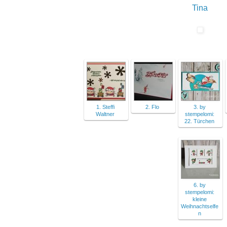
Tina
1. Steffi
2. Flo
3. by
Waltner
stempelomi:
22. Türchen
6. by
stempelomi:
kleine
Weihnachtselfe
n