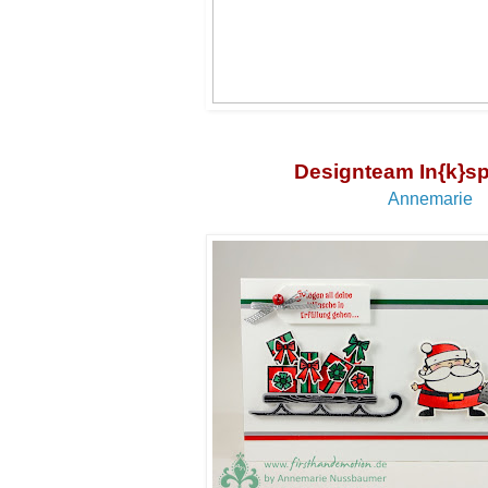
Designteam In{k}sp
Annemarie