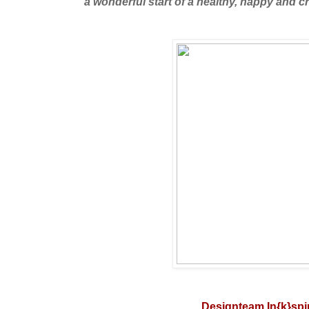
a wonderful start of a healthy, happy and cr
Designteam In{k}spi