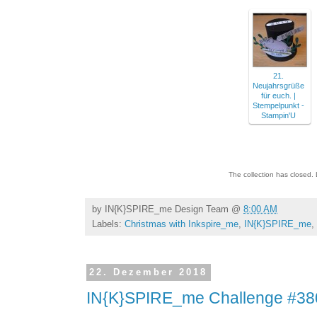
21.
Neujahrsgrüße
für euch. |
Stempelpunkt -
Stampin'U
The collection has closed.
by
IN{K}SPIRE_me Design Team
@
8:00 AM
Labels:
Christmas with Inkspire_me
,
IN{K}SPIRE_me
,
22. Dezember 2018
IN{K}SPIRE_me Challenge #380