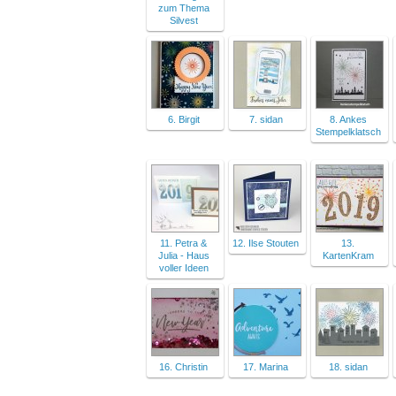
zum Thema
Silvest
6. Birgit
7. sidan
8. Ankes
Stempelklatsch
11. Petra &
12. Ilse Stouten
13.
Julia - Haus
KartenKram
voller Ideen
16. Christin
17. Marina
18. sidan