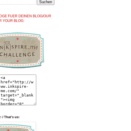
DGE FUER DEINEN BLOG/OUR
R YOUR BLOG:
: / That's us: