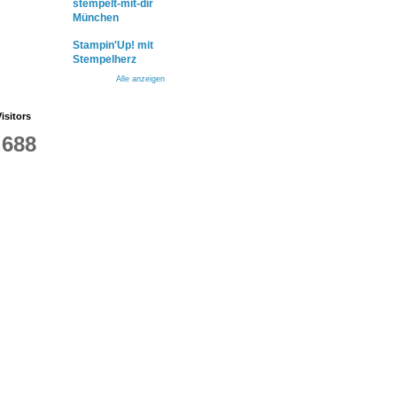
stempelt-mit-dir
München
Stampin'Up! mit
Stempelherz
Alle anzeigen
isitors
,688