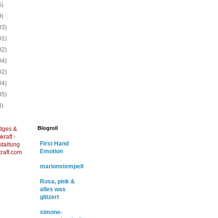
5)
9)
03)
01)
02)
04)
02)
04)
05)
4)
Blogroll
dges &
raft -
First Hand
staltung
Emotion
raft.com
marionstempelt
Rosa, pink &
alles was
glitzert
simone-