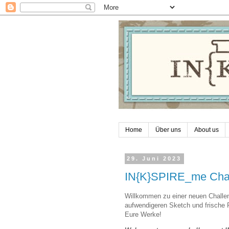
Home
Über uns
About us
29. Juni 2023
IN{K}SPIRE_me Cha
Willkommen zu einer neuen Challe
aufwendigeren Sketch und frische F
Eure Werke!