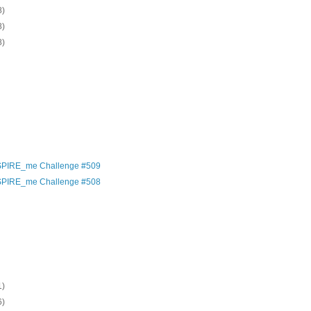
8)
8)
8)
)
)
)
)
)
)
)
SPIRE_me Challenge #509
SPIRE_me Challenge #508
)
)
)
)
)
1)
6)