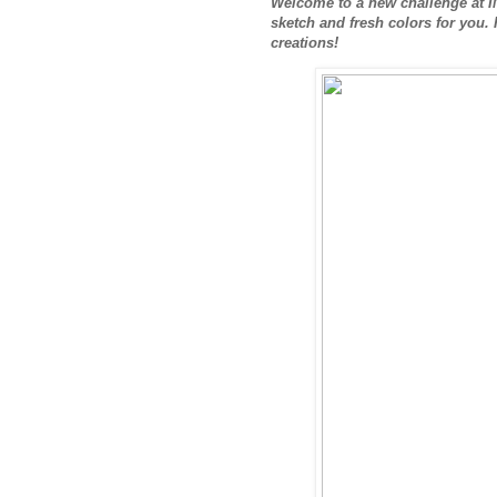
Welcome to a new challenge at 
sketch and fresh colors for you. 
creations!