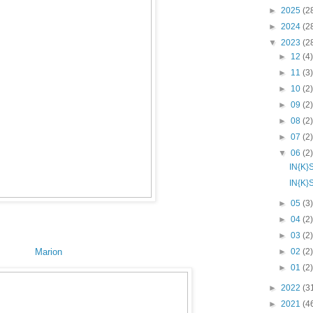
►
2025
(2
►
2024
(2
▼
2023
(2
►
12
(4
►
11
(3
►
10
(2
►
09
(2
►
08
(2
►
07
(2
▼
06
(2
IN{K}
IN{K}
►
05
(3
►
04
(2
►
03
(2
Marion
►
02
(2
►
01
(2
►
2022
(3
►
2021
(4