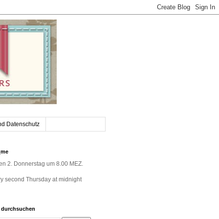
nd Datenschutz
_me
jeden 2. Donnerstag um 8.00 MEZ.
very second Thursday at midnight
g durchsuchen