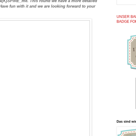
IN{K}SPIRE_me. This round we have a more detailed
Have fun with it and we are looking forward to your
UNSER BA
BADGE FO
Das sind wir