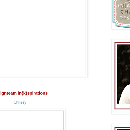
ignteam In{k}spirations
Chrissy