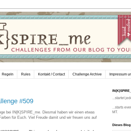
Regeln
Rules
Kontakt / Contact
Challenge Archive
Impressum u
IN{K}SPIRE
...startet 
llenge #509
...starts e
nge bei IN{K}SPIRE_me. Diesmal haben wir einen etwas
MT.
arben für Euch. Viel Freude damit und wir freuen uns auf
Dieses Blo