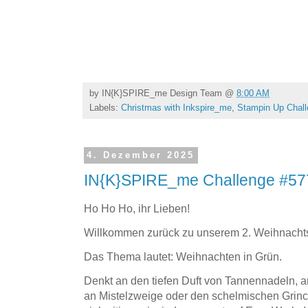
by
IN{K}SPIRE_me Design Team
@
8:00 AM
Labels:
Christmas with Inkspire_me
,
Stampin Up Chal
4. Dezember 2025
IN{K}SPIRE_me Challenge #577
Ho Ho Ho, ihr Lieben!
​Willkommen zurück zu unserem 2. Weihnachts
​Das Thema lautet: Weihnachten in Grün.
​Denkt an den tiefen Duft von Tannennadeln, an
an Mistelzweige oder den schelmischen Grinch