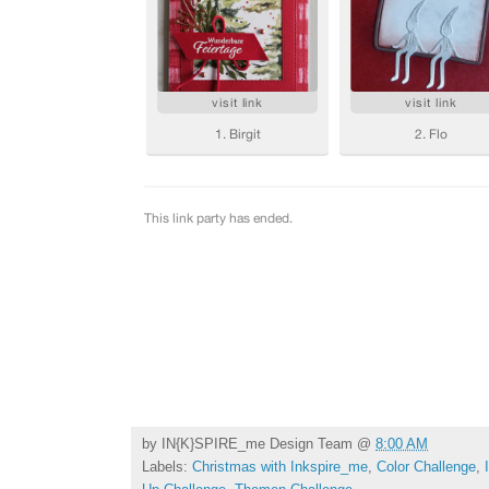
by
IN{K}SPIRE_me Design Team
@
8:00 AM
Labels:
Christmas with Inkspire_me
,
Color Challenge
,