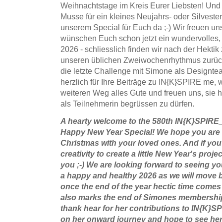
Weihnachtstage im Kreis Eurer Liebsten! Und
Musse für ein kleines Neujahrs- oder Silvesterp
unserem Special für Euch da ;-) Wir freuen u
wünschen Euch schon jetzt ein wundervolles,
2026 - schliesslich finden wir nach der Hekti
unseren üblichen Zweiwochenrhythmus zurück
die letzte Challenge mit Simone als Designtea
herzlich für Ihre Beiträge zu IN{K}SPIRE me, 
weiteren Weg alles Gute und freuen uns, sie 
als Teilnehmerin begrüssen zu dürfen.
A hearty welcome to the 580th IN{K}SPIRE_
Happy New Year Special! We hope you are 
Christmas with your loved ones. And if you 
creativity to create a little New Year's proje
you ;-) We are looking forward to seeing y
a happy and healthy 2026 as we will move 
once the end of the year hectic time comes
also marks the end of Simones membership
thank hear for her contributions to IN{K}SP
on her onward journey and hope to see he