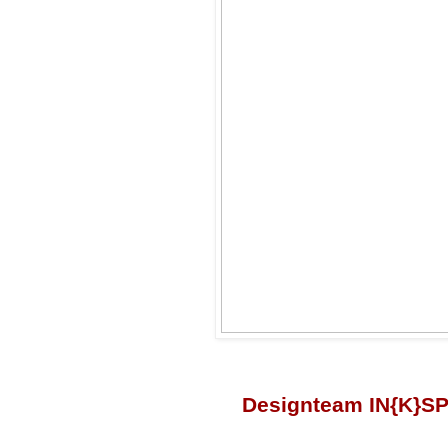
Designteam IN{K}S