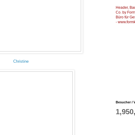
Header, Ba
Co. by Formk
Büro für Ge
-
www.formk
Christine
Besucher / V
1,950