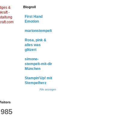
Blogroll
dges &
raft -
First Hand
staltung
Emotion
raft.com
marionstempelt
Rosa, pink &
alles was
glitzert
simone-
stempelt-mit-dir
München
Stampin'Up! mit
Stempelherz
Alle anzeigen
isitors
,985