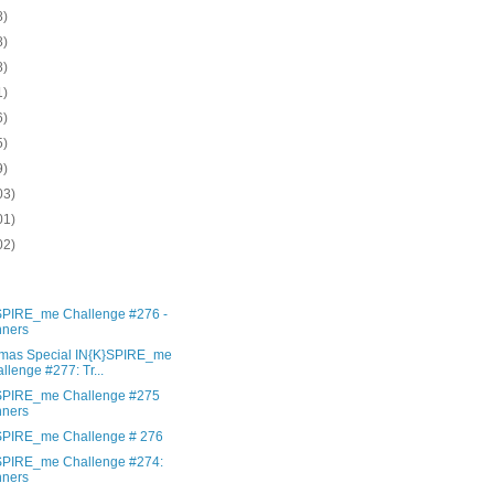
8)
8)
8)
1)
6)
5)
9)
03)
01)
02)
)
)
SPIRE_me Challenge #276 -
nners
tmas Special IN{K}SPIRE_me
llenge #277: Tr...
SPIRE_me Challenge #275
nners
SPIRE_me Challenge # 276
SPIRE_me Challenge #274:
nners