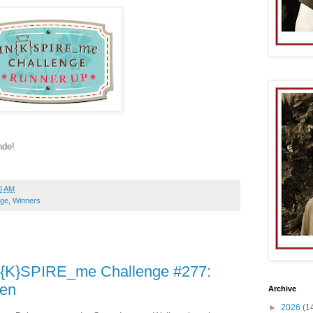
nde!
0 AM
nge
,
Winners
IN{K}SPIRE_me Challenge #277:
ten
Archive
►
2026
(1