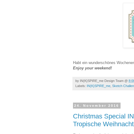
Habt ein wunderschönes Wochene
Enjoy your weekend!
by
IN{K}SPIRE_me Design Team
@
8:0
Labels:
IN{K}SPIRE_me
,
Sketch Challe
24. November 2016
Christmas Special 
Tropische Weihnach