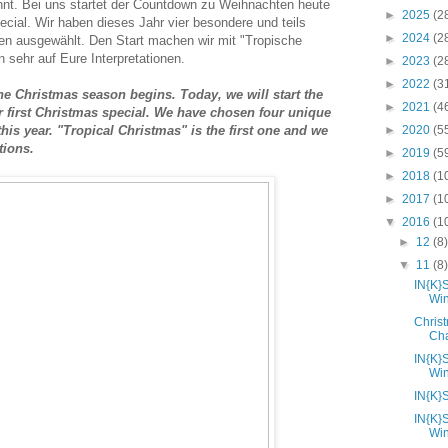
innt. Bei uns startet der Countdown zu Weihnachten heute
►
2025
(2
ial. Wir haben dieses Jahr vier besondere und teils
►
2024
(2
n ausgewählt. Den Start machen wir mit "Tropische
sehr auf Eure Interpretationen.
►
2023
(2
►
2022
(3
 the Christmas season begins. Today, we will start the
►
2021
(4
 first Christmas special. We have chosen four unique
his year. "Tropical Christmas" is the first one and we
►
2020
(5
tions.
►
2019
(5
►
2018
(1
►
2017
(1
▼
2016
(1
►
12
(8
▼
11
(8
IN{K}
Wi
Chris
Cha
IN{K}
Wi
IN{K}
IN{K}
Wi