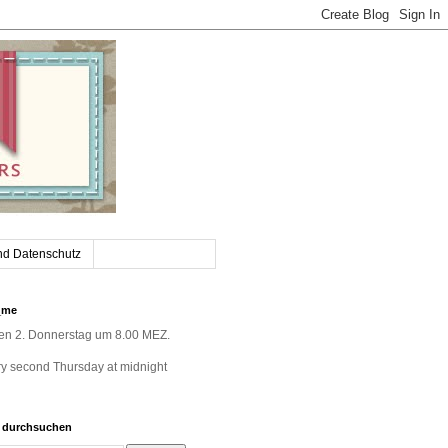
nd Datenschutz
_me
jeden 2. Donnerstag um 8.00 MEZ.
very second Thursday at midnight
g durchsuchen