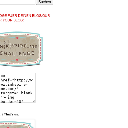
DGE FUER DEINEN BLOG/OUR
R YOUR BLOG:
: / That's us: