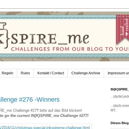
Regeln
Rules
Kontakt / Contact
Challenge Archive
Impressum u
IN{K}SPIRE
...startet 
lenge #276 -Winners
...starts e
PIRE_me Challenge #27
7
bitte auf das Bild klicken!
MT.
e to go the current IN{K}SPIRE_me Challenge #277!
Dieses Blo