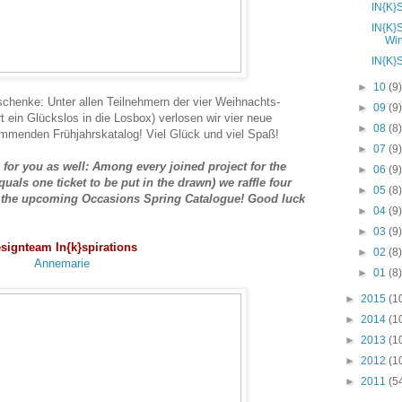
IN{K}
IN{K}
Wi
IN{K}
►
10
(9
chenke: Unter allen Teilnehmern der vier Weihnachts-
►
09
(9
 ein Glückslos in die Losbox) verlosen wir vier neue
►
08
(8
mmenden Frühjahrskatalog! Viel Glück und viel Spaß!
►
07
(9
 for you as well: Among every joined project for the
►
06
(9
uals one ticket to be put in the drawn) we raffle four
►
05
(8
 the upcoming Occasions Spring Catalogue! Good luck
►
04
(9
►
03
(9
signteam In{k}spirations
►
02
(8
Annemarie
►
01
(8
►
2015
(1
►
2014
(1
►
2013
(1
►
2012
(1
►
2011
(5