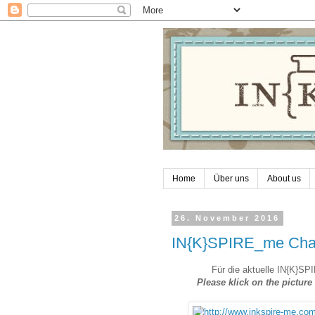
Home
Über uns
About us
26. November 2016
IN{K}SPIRE_me Chal
Für die aktuelle IN{K}S
Please klick on the pictur