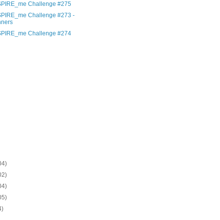
SPIRE_me Challenge #275
SPIRE_me Challenge #273 -
nners
SPIRE_me Challenge #274
)
)
)
)
)
)
)
)
)
)
04)
02)
04)
05)
4)