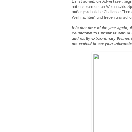
Es ist soweit, die Adventszeit beg
mit unserem ersten Weihnachts-Spec
außergewöhnliche Challenge-Theme
Weihnachten" und freuen uns schon 
It is that time of the year again,
countdown to Christmas with our
and partly extraordinary themes t
are excited to see your interpreta