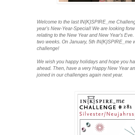
Welcome to the last IN{K}SPIRE_me Challenge i
year's New-Year-Special! We are looking forwa
relating to the New Year and New Year's Eve. 
two weeks. On January, 5th IN{K}SPIRE_me wi
challenge!
We wish you happy holidays and hope you hav
ahead. Then,
have a very Happy New Year an
joined in our challenges again next year.