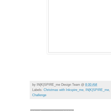
by
IN{K}SPIRE_me Design Team
@
8:00 AM
Labels:
Christmas with Inkspire_me
,
IN{K}SPIRE_me
,
Challenge