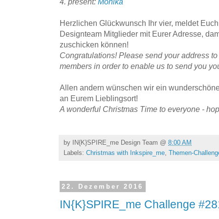
4. present:
Monika
Herzlichen Glückwunsch Ihr vier, meldet Euch 
Designteam Mitglieder mit Eurer Adresse, da
zuschicken können!
Congratulations! Please send your address to
members in order to enable us to send you your
Allen andern wünschen wir ein wunderschöne
an Eurem Lieblingsort!
A wonderful Christmas Time to everyone - hopef
by
IN{K}SPIRE_me Design Team
@
8:00 AM
Labels:
Christmas with Inkspire_me
,
Themen-Challeng
22. Dezember 2016
IN{K}SPIRE_me Challenge #281