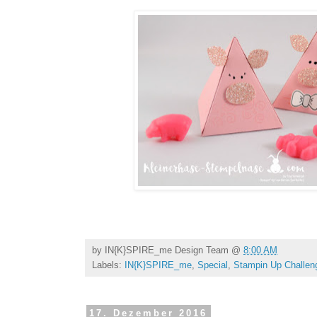
by
IN{K}SPIRE_me Design Team
@
8:00 AM
Labels:
IN{K}SPIRE_me
,
Special
,
Stampin Up Challen
17. Dezember 2016