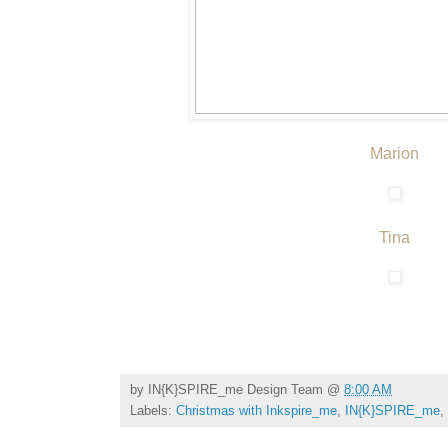
Marion
Tina
by
IN{K}SPIRE_me Design Team
@
8:00 AM
Labels:
Christmas with Inkspire_me
,
IN{K}SPIRE_me
,