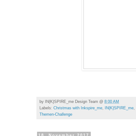
by
IN{K}SPIRE_me Design Team
@
8:00 AM
Labels:
Christmas with Inkspire_me
,
IN{K}SPIRE_me
,
Themen-Challenge
18. November 2017