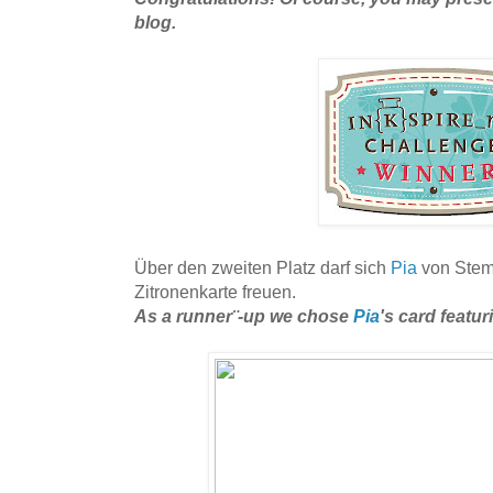
blog.
Über den zweiten Platz darf sich
Pia
von Stemp
Zitronenkarte
freuen.
As a runner¨-up we chose
Pia
's card featu