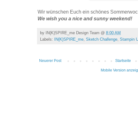
Wir wünschen Euch ein schönes Sommerwoc
We wish you a nice and sunny weekend!
by
IN{K}SPIRE_me Design Team
@
8:00 AM
Labels:
IN{K}SPIRE_me
,
Sketch Challenge
,
Stampin U
Neuerer Post
Startseite
Mobile Version anzei