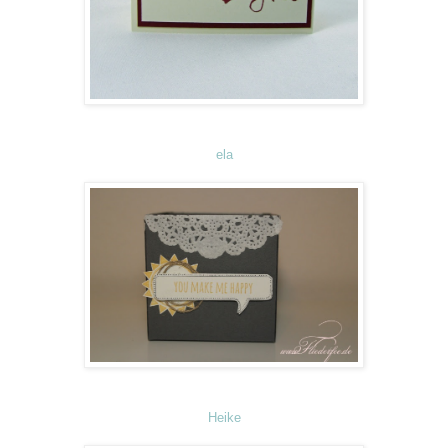
ela
Heike