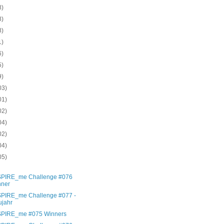
8)
8)
8)
1)
6)
5)
9)
03)
01)
02)
04)
02)
04)
05)
)
SPIRE_me Challenge #076
nner
SPIRE_me Challenge #077 -
jahr
SPIRE_me #075 Winners