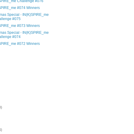
SPIRE_me Challenge #076
SPIRE_me #074 Winners
tmas Special - IN{K}SPIRE_me
llenge #075
SPIRE_me #073 Winners
tmas Special - IN{K}SPIRE_me
llenge #074
SPIRE_me #072 Winners
)
)
)
)
)
)
)
)
0)
)
)
4)