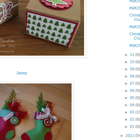
IN{K}
IN{K}
Chris
Cha
IN{K}
Chris
Cha
IN{K}
►
11
(9
►
10
(8
►
09
(9
Jenny
►
08
(9
►
07
(9
►
06
(9
►
05
(9
►
04
(8
►
03
(1
►
02
(8
►
01
(8
►
2011
(5