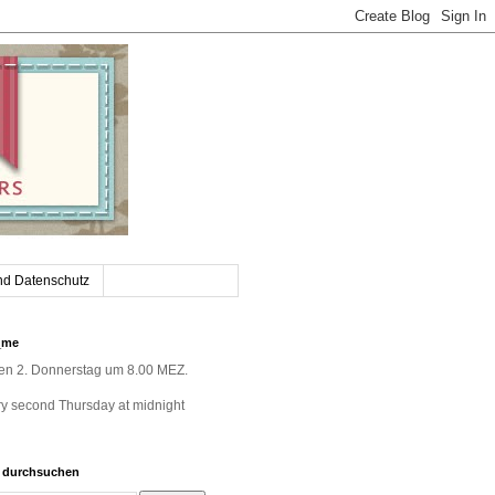
nd Datenschutz
_me
jeden 2. Donnerstag um 8.00 MEZ.
very second Thursday at midnight
g durchsuchen