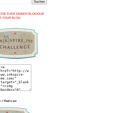
DGE FUER DEINEN BLOG/OUR
R YOUR BLOG:
: / That's us: