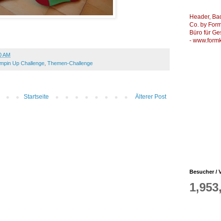
Header, Ba
Co. by Formk
Büro für Ge
-
www.formk
0 AM
mpin Up Challenge
,
Themen-Challenge
Startseite
Älterer Post
Besucher / V
1,953