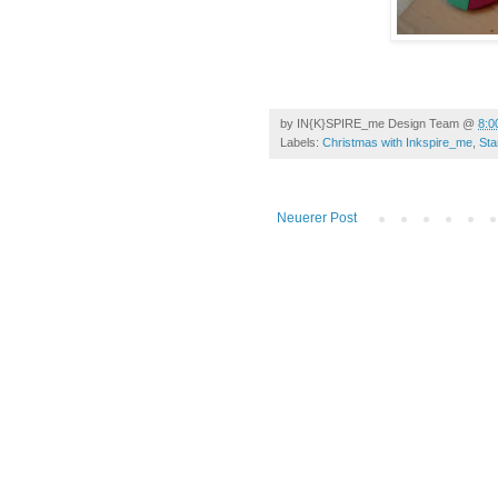
by
IN{K}SPIRE_me Design Team
@
8:0
Labels:
Christmas with Inkspire_me
,
Sta
Neuerer Post