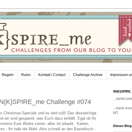
Regeln
Rules
Kontakt / Contact
Challenge Archive
Impressum u
IN{K}SPIRE
...startet 
 IN{K}SPIRE_me Challenge #074
...starts e
res Christmas-Specials und es wird süß! Das dieswöchige
MT.
 wir sind gespannt, was Euch dazu einfällt. Egal ob Ihr
motive Eure Werke zieren, alles ist erlaubt.
Karten,
Dieses Blo
s - Ihr habt die Wahl.
Also schnell an den Basteltisch -