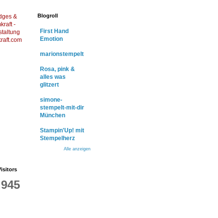
Blogroll
dges &
raft -
First Hand
staltung
Emotion
raft.com
marionstempelt
Rosa, pink &
alles was
glitzert
simone-
stempelt-mit-dir
München
Stampin'Up! mit
Stempelherz
Alle anzeigen
isitors
,945