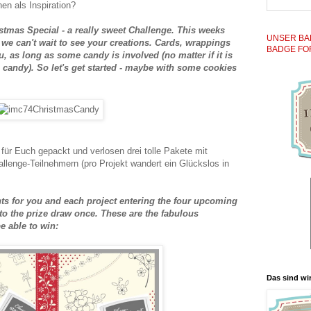
hen als Inspiration?
istmas Special - a really sweet Challenge. This weeks
UNSER BA
we can't wait to see your creations. Cards, wrappings
BADGE FO
u, as long as some candy is involved (no matter if it is
candy). So let's get started - maybe with some cookies
ür Euch gepackt und verlosen drei tolle Pakete mit
allenge-Teilnehmern (pro Projekt wandert ein Glückslos in
ts for you and each project entering the four upcoming
to the prize draw once.
These are the fabulous
e able to win:
Das sind wir