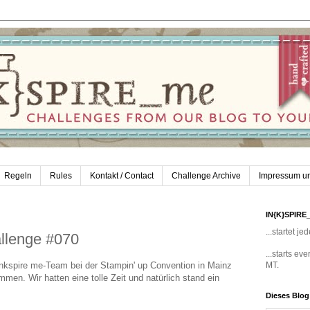
Regeln
Rules
Kontakt / Contact
Challenge Archive
Impressum u
IN{K}SPIRE
...startet 
llenge #070
...starts e
nkspire me-Team bei der Stampin' up Convention in Mainz
MT.
mmen. Wir hatten eine tolle Zeit und natürlich stand ein
Dieses Blo