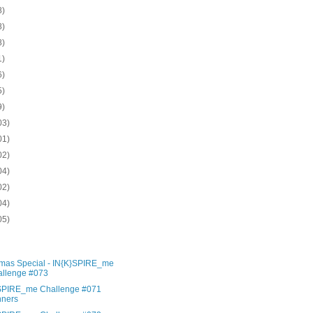
8)
8)
8)
1)
6)
5)
9)
03)
01)
02)
04)
02)
04)
05)
)
)
tmas Special - IN{K}SPIRE_me
llenge #073
SPIRE_me Challenge #071
nners