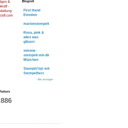
Blogroll
dges &
raft -
First Hand
staltung
Emotion
raft.com
marionstempelt
Rosa, pink &
alles was
glitzert
simone-
stempelt-mit-dir
München
Stampin'Up! mit
Stempelherz
Alle anzeigen
isitors
,886