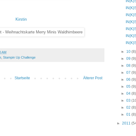
IN{K}
IN{K}
IN{K}
Kirstin
IN{K}
IN{K}
IN{K}
IN{K}
►
10
(8
0 AM
e
,
Stampin Up Challenge
►
09
(9
►
08
(9
►
07
(9
Startseite
Älterer Post
►
06
(9
►
05
(9
►
04
(8
►
03
(1
►
02
(8
►
01
(8
►
2011
(5