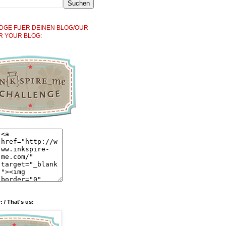
DGE FUER DEINEN BLOG/OUR
R YOUR BLOG:
: / That's us: