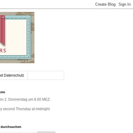
nd Datenschutz
_me
jeden 2. Donnerstag um 8.00 MEZ.
very second Thursday at midnight
g durchsuchen