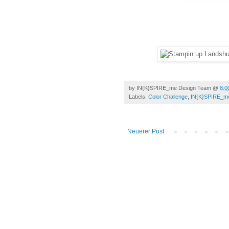
by
IN{K}SPIRE_me Design Team
@
8:0
Labels:
Color Challenge
,
IN{K}SPIRE_m
Neuerer Post