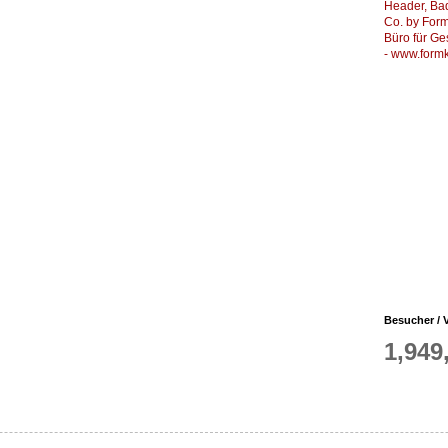
Header, Ba
Co. by Formk
Büro für Ge
-
www.formk
Besucher / V
1,949