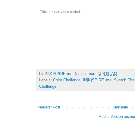
by
IN{K}SPIRE-me Design Team
@
8:00 AM
Labels:
Color Challenge
,
IN{K}SPIRE_me
,
Sketch Cha
Challenge
Neuerer Post
Startseite
Mobile Version anzei