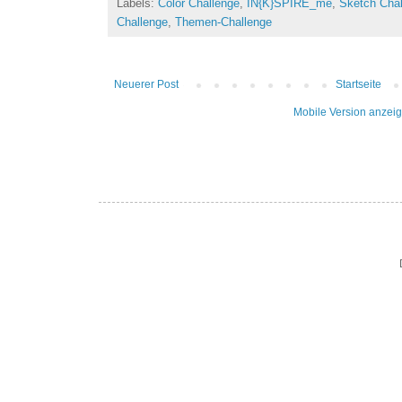
Labels:
Color Challenge
,
IN{K}SPIRE_me
,
Sketch Cha
Challenge
,
Themen-Challenge
Neuerer Post
Startseite
Mobile Version anzei