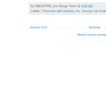
by
IN{K}SPIRE_me Design Team
@
8:00 AM
Labels:
Christmas with Inkspire_me
,
Stampin Up Chal
Neuerer Post
Startseite
Mobile Version anzei