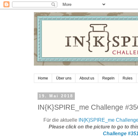
Home
Über uns
About us
Regeln
Rules
19. Mai 2018
IN{K}SPIRE_me Challenge #350
Für die aktuelle
IN{K}SPIRE_me Challeng
Please click on the picture to go to th
Challenge
#35