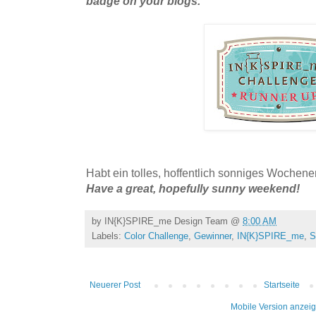
badge on your blogs.
Habt ein tolles, hoffentlich sonniges Wochen
Have a great, hopefully sunny weekend!
by
IN{K}SPIRE_me Design Team
@
8:00 AM
Labels:
Color Challenge
,
Gewinner
,
IN{K}SPIRE_me
,
S
Neuerer Post
Startseite
Mobile Version anzei