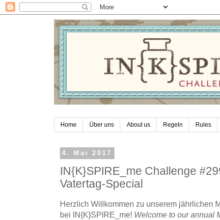
Home
Über uns
About us
Regeln
Rules
4. Mai 2017
IN{K}SPIRE_me Challenge #299
Vatertag-Special
Herzlich Willkommen zu unserem jährlichen Mu
bei IN{K}SPIRE_me!
Welcome to our annual M