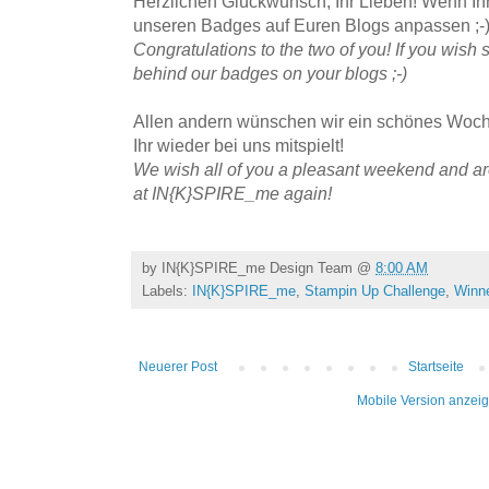
Herzlichen Glückwunsch, Ihr Lieben! Wenn Ihr 
unseren Badges auf Euren Blogs anpassen ;-
Congratulations to the two of you! If you wish 
behind our badges on your blogs ;-)
Allen andern wünschen wir ein schönes Woc
Ihr wieder bei uns mitspielt!
We wish all of you a pleasant weekend and ar
at IN{K}SPIRE_me again!
by
IN{K}SPIRE_me Design Team
@
8:00 AM
Labels:
IN{K}SPIRE_me
,
Stampin Up Challenge
,
Winn
Neuerer Post
Startseite
Mobile Version anzei