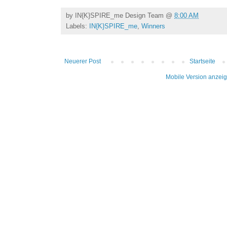
by
IN{K}SPIRE_me Design Team
@
8:00 AM
Labels:
IN{K}SPIRE_me
,
Winners
Neuerer Post
Startseite
Mobile Version anzei