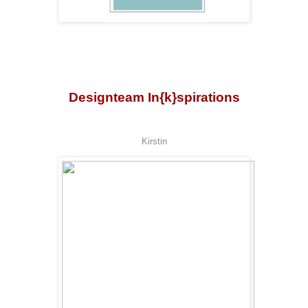
Designteam In{k}spirations
Kirstin