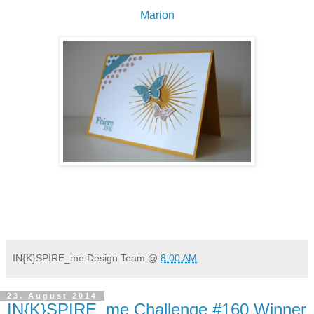
Marion
IN{K}SPIRE_me Design Team
@
8:00 AM
23. August 2014
IN{K}SPIRE_me Challenge #160 Winner